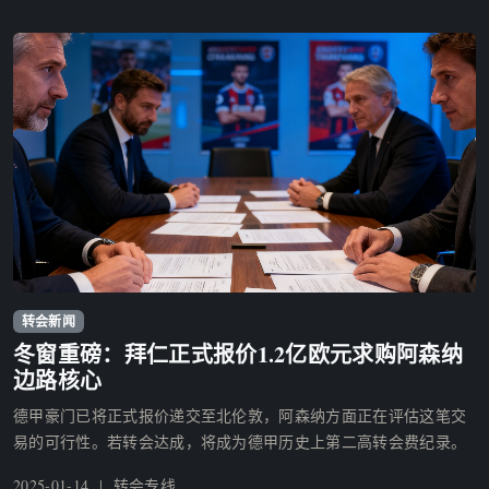
转会新闻
冬季转会窗口重磅交易谈判
冬窗重磅：拜仁正式报价1.2亿欧元求购阿森纳
边路核心
德甲豪门已将正式报价递交至北伦敦，阿森纳方面正在评估这笔交
易的可行性。若转会达成，将成为德甲历史上第二高转会费纪录。
2025-01-14 | 转会专线