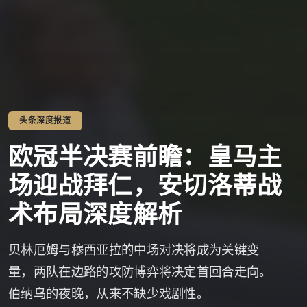
头条深度报道
欧冠半决赛前瞻：皇马主
场迎战拜仁，安切洛蒂战
术布局深度解析
贝林厄姆与穆西亚拉的中场对决将成为关键变
量，两队在边路的攻防博弈将决定首回合走向。
伯纳乌的夜晚，从来不缺少戏剧性。