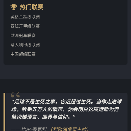
热门联赛
英格兰超级联赛
西班牙甲级联赛
欧洲冠军联赛
意大利甲级联赛
中国超级联赛
"足球不是生死之事，它远超过生死。当你走进球
场，听到五万人的歌声，你会明白这项运动为何
能跨越语言、国界与信仰。"
—— 比尔·香克利
（利物浦传奇主帅）