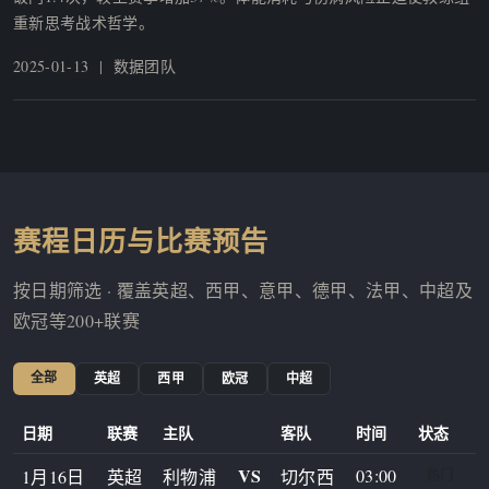
重新思考战术哲学。
2025-01-13 | 数据团队
赛程日历与比赛预告
按日期筛选 · 覆盖英超、西甲、意甲、德甲、法甲、中超及
欧冠等200+联赛
全部
英超
西甲
欧冠
中超
日期
联赛
主队
客队
时间
状态
VS
03:00
1月16日
英超
利物浦
切尔西
热门