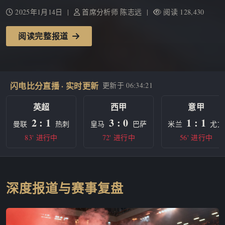
2025年1月14日 |
首席分析师 陈志远 |
阅读 128,430
阅读完整报道
闪电比分直播 · 实时更新
更新于
06:34:21
英超
西甲
意甲
2 : 1
3 : 0
1 : 1
曼联
热刺
皇马
巴萨
米兰
尤文
83' 进行中
72' 进行中
56' 进行中
深度报道与赛事复盘