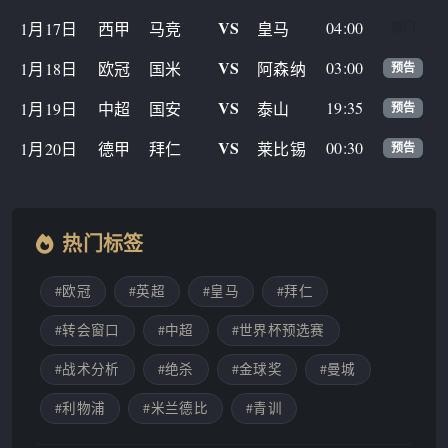
VS
04:00
1月17日
西甲
马竞
皇马
热门
VS
03:00
1月18日
欧冠
国米
阿森纳
预告
VS
19:35
1月19日
中超
国安
泰山
预告
VS
00:30
1月20日
德甲
拜仁
莱比锡
预告
热门标签
#欧冠
#英超
#皇马
#拜仁
#转会窗口
#中超
#世界杯预选赛
#战术分析
#绝杀
#金球奖
#曼城
#利物浦
#米兰德比
#青训