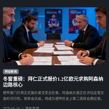
转会新闻
冬季转会窗口重磅交易谈判
冬窗重磅：拜仁正式报价1.2亿欧元求购阿森纳
边路核心
德甲豪门已将正式报价递交至北伦敦，阿森纳方面正在评估这笔交
易的可行性。若转会达成，将成为德甲历史上第二高转会费纪录。
2025-01-14 | 转会专线