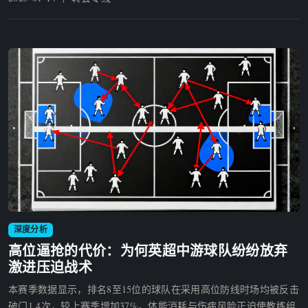
深度分析
战术板深度分析图表
高位逼抢的代价：为何英超中游球队纷纷放弃
激进压迫战术
本赛季数据显示，排名8至15位的球队在采用高位防线时场均被反击
破门1.4次，较上赛季增加37%。体能消耗与伤病风险正迫使教练组