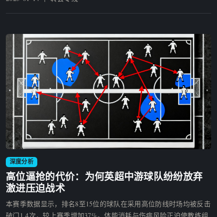
深度分析
战术板深度分析图表
高位逼抢的代价：为何英超中游球队纷纷放弃
激进压迫战术
本赛季数据显示，排名8至15位的球队在采用高位防线时场均被反击
破门1.4次，较上赛季增加37%。体能消耗与伤病风险正迫使教练组