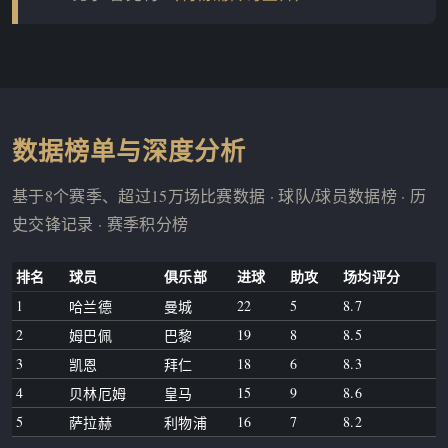
数据榜单与深度分析
基于8个赛季、超过15万场比赛数据 · 球队/球员数据榜 · 历
史交锋记录 · 赛季积分榜
排名
球员
俱乐部
进球
助攻
场均评分
1
22
5
8.7
哈兰德
曼城
2
19
8
8.5
姆巴佩
巴黎
3
18
6
8.3
凯恩
拜仁
4
15
9
8.6
贝林厄姆
皇马
5
16
7
8.2
萨拉赫
利物浦