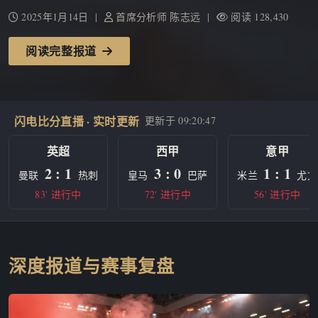
2025年1月14日 |
首席分析师 陈志远 |
阅读 128,430
阅读完整报道
闪电比分直播 · 实时更新
更新于
09:20:47
英超
西甲
意甲
2 : 1
3 : 0
1 : 1
曼联
热刺
皇马
巴萨
米兰
尤文
83' 进行中
72' 进行中
56' 进行中
深度报道与赛事复盘