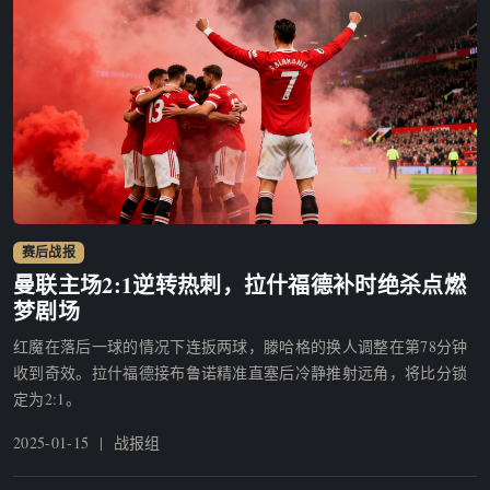
赛后战报
曼联逆转热刺赛后庆祝场景
曼联主场2:1逆转热刺，拉什福德补时绝杀点燃
梦剧场
红魔在落后一球的情况下连扳两球，滕哈格的换人调整在第78分钟
收到奇效。拉什福德接布鲁诺精准直塞后冷静推射远角，将比分锁
定为2:1。
2025-01-15 | 战报组