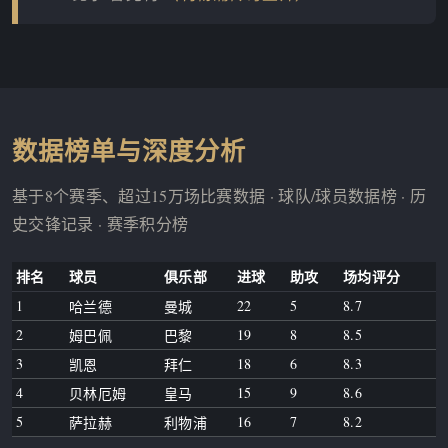
数据榜单与深度分析
基于8个赛季、超过15万场比赛数据 · 球队/球员数据榜 · 历
史交锋记录 · 赛季积分榜
排名
球员
俱乐部
进球
助攻
场均评分
1
22
5
8.7
哈兰德
曼城
2
19
8
8.5
姆巴佩
巴黎
3
18
6
8.3
凯恩
拜仁
4
15
9
8.6
贝林厄姆
皇马
5
16
7
8.2
萨拉赫
利物浦