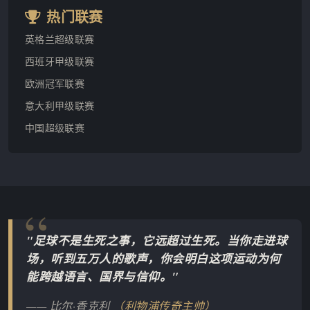
热门联赛
英格兰超级联赛
西班牙甲级联赛
欧洲冠军联赛
意大利甲级联赛
中国超级联赛
"足球不是生死之事，它远超过生死。当你走进球
场，听到五万人的歌声，你会明白这项运动为何
能跨越语言、国界与信仰。"
—— 比尔·香克利
（利物浦传奇主帅）