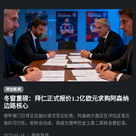
转会新闻
冬季转会窗口重磅交易谈判
冬窗重磅：拜仁正式报价1.2亿欧元求购阿森纳
边路核心
德甲豪门已将正式报价递交至北伦敦，阿森纳方面正在评估这笔交
易的可行性。若转会达成，将成为德甲历史上第二高转会费纪录。
2025-01-14 | 转会专线