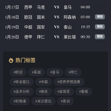
VS
04:00
1月17日
西甲
马竞
皇马
热门
VS
03:00
1月18日
欧冠
国米
阿森纳
预告
VS
19:35
1月19日
中超
国安
泰山
预告
VS
00:30
1月20日
德甲
拜仁
莱比锡
预告
热门标签
#欧冠
#英超
#皇马
#拜仁
#转会窗口
#中超
#世界杯预选赛
#战术分析
#绝杀
#金球奖
#曼城
#利物浦
#米兰德比
#青训