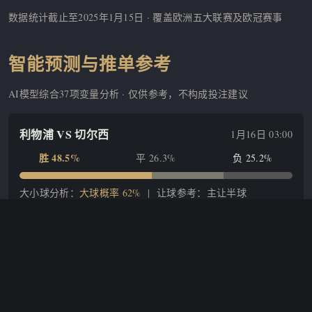
数据统计截止至2025年1月15日 · 覆盖欧洲五大联赛及欧冠赛事
智能预测与推单参考
AI模型综合37项变量分析 · 仅供参考，不构成投注建议
利物浦 VS 切尔西
1月16日 03:00
胜 48.5%
平 26.3%
负 25.2%
大小球分析：
大球概率 62%
| 让球参考：主让半球
马竞 VS 皇马
1月17日 04:00
负 37.7%
胜 31.8%
平 30.5%
大小球分析：
小球概率 55%
| 让球参考：平手盘