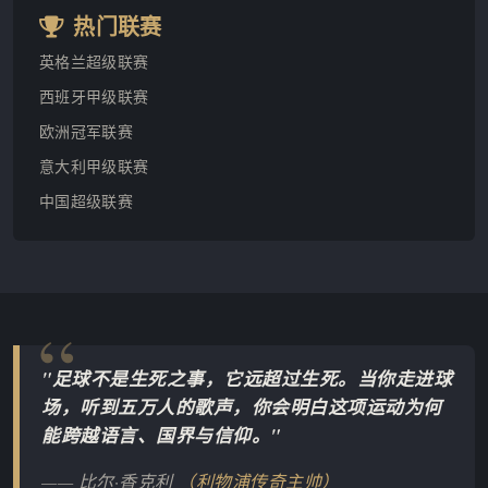
热门联赛
英格兰超级联赛
西班牙甲级联赛
欧洲冠军联赛
意大利甲级联赛
中国超级联赛
"足球不是生死之事，它远超过生死。当你走进球
场，听到五万人的歌声，你会明白这项运动为何
能跨越语言、国界与信仰。"
—— 比尔·香克利
（利物浦传奇主帅）