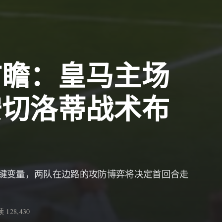
前瞻：皇马主场
安切洛蒂战术布
键变量，两队在边路的攻防博弈将决定首回合走
 128,430