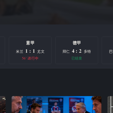
意甲
德甲
1 : 1
4 : 2
米兰
尤文
拜仁
多特
巴
56' 进行中
已结束