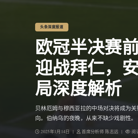
头条深度报道
欧冠半决赛
迎战拜仁，
局深度解析
贝林厄姆与穆西亚拉的中场对决将成为关
向。伯纳乌的夜晚，从来不缺少戏剧性。
2025年1月14日 |
首席分析师 陈志远 |
阅读