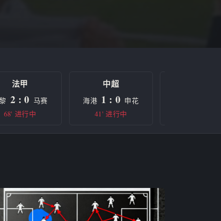
法甲
中超
欧冠
2 : 0
1 : 0
0 : 0
黎
马赛
海港
申花
曼城
68' 进行中
41' 进行中
半场休息