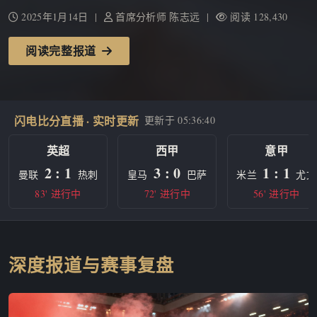
2025年1月14日 |
首席分析师 陈志远 |
阅读 128,430
阅读完整报道
闪电比分直播 · 实时更新
更新于
05:36:40
英超
西甲
意甲
2 : 1
3 : 0
1 : 1
曼联
热刺
皇马
巴萨
米兰
尤文
83' 进行中
72' 进行中
56' 进行中
深度报道与赛事复盘