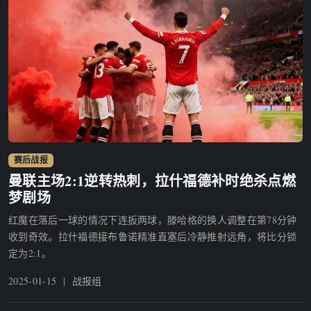
赛后战报
曼联逆转热刺赛后庆祝场景
曼联主场2:1逆转热刺，拉什福德补时绝杀点燃
梦剧场
红魔在落后一球的情况下连扳两球，滕哈格的换人调整在第78分钟
收到奇效。拉什福德接布鲁诺精准直塞后冷静推射远角，将比分锁
定为2:1。
2025-01-15 | 战报组