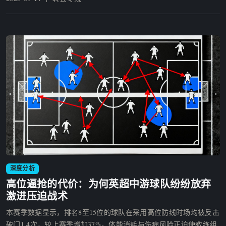
深度分析
战术板深度分析图表
高位逼抢的代价：为何英超中游球队纷纷放弃
激进压迫战术
本赛季数据显示，排名8至15位的球队在采用高位防线时场均被反击
破门1.4次，较上赛季增加37%。体能消耗与伤病风险正迫使教练组