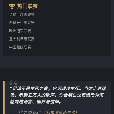
热门联赛
英格兰超级联赛
西班牙甲级联赛
欧洲冠军联赛
意大利甲级联赛
中国超级联赛
"足球不是生死之事，它远超过生死。当你走进球
场，听到五万人的歌声，你会明白这项运动为何
能跨越语言、国界与信仰。"
—— 比尔·香克利
（利物浦传奇主帅）