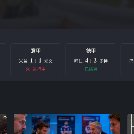
意甲
德甲
1 : 1
4 : 2
米兰
尤文
拜仁
多特
巴
56' 进行中
已结束