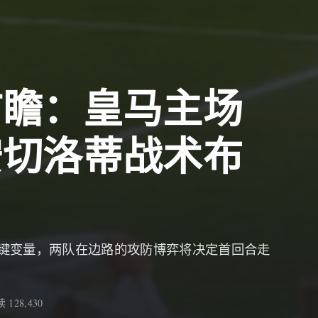
前瞻：皇马主场
安切洛蒂战术布
键变量，两队在边路的攻防博弈将决定首回合走
 128,430