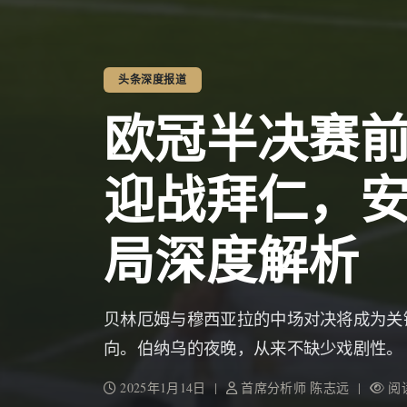
头条深度报道
欧冠半决赛
迎战拜仁，
局深度解析
贝林厄姆与穆西亚拉的中场对决将成为关
向。伯纳乌的夜晚，从来不缺少戏剧性。
2025年1月14日 |
首席分析师 陈志远 |
阅读