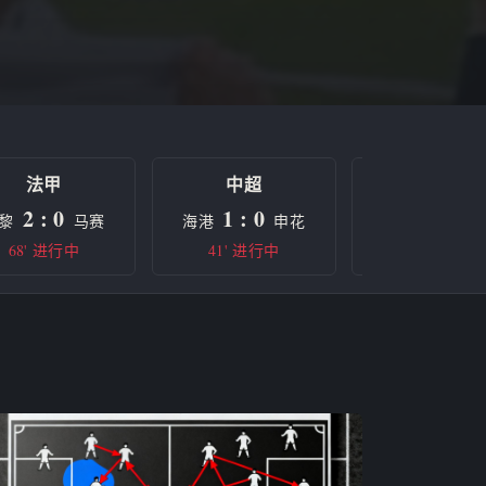
法甲
中超
欧冠
2 : 0
1 : 0
0 : 0
黎
马赛
海港
申花
曼城
68' 进行中
41' 进行中
半场休息