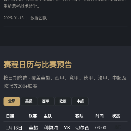
重新思考战术哲学。
2025-01-13 | 数据团队
赛程日历与比赛预告
按日期筛选 · 覆盖英超、西甲、意甲、德甲、法甲、中超及
欧冠等200+联赛
全部
英超
西甲
欧冠
中超
日期
联赛
主队
客队
时间
状态
VS
03:00
1月16日
英超
利物浦
切尔西
热门