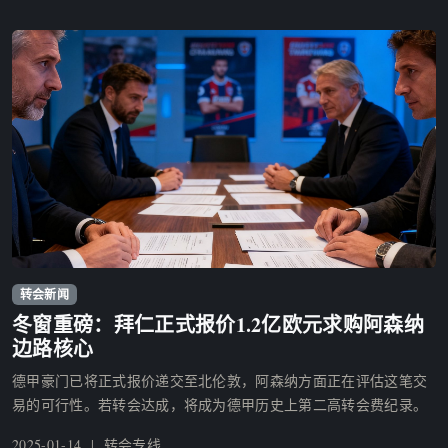
转会新闻
冬季转会窗口重磅交易谈判
冬窗重磅：拜仁正式报价1.2亿欧元求购阿森纳
边路核心
德甲豪门已将正式报价递交至北伦敦，阿森纳方面正在评估这笔交
易的可行性。若转会达成，将成为德甲历史上第二高转会费纪录。
2025-01-14 | 转会专线