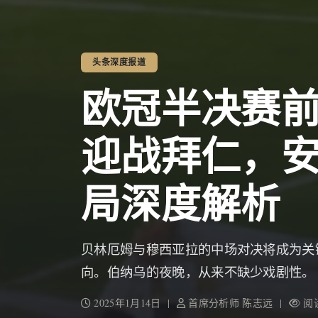
头条深度报道
欧冠半决赛
迎战拜仁，
局深度解析
贝林厄姆与穆西亚拉的中场对决将成为关
向。伯纳乌的夜晚，从来不缺少戏剧性。
2025年1月14日 |
首席分析师 陈志远 |
阅读