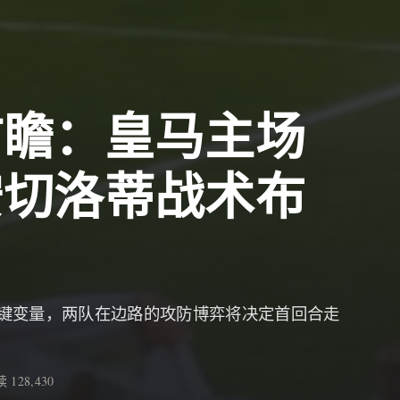
前瞻：皇马主场
安切洛蒂战术布
键变量，两队在边路的攻防博弈将决定首回合走
 128,430