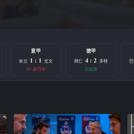
意甲
德甲
1 : 1
4 : 2
米兰
尤文
拜仁
多特
巴
56' 进行中
已结束