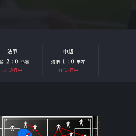
法甲
中超
欧冠
2 : 0
1 : 0
0 : 0
黎
马赛
海港
申花
曼城
68' 进行中
41' 进行中
半场休息