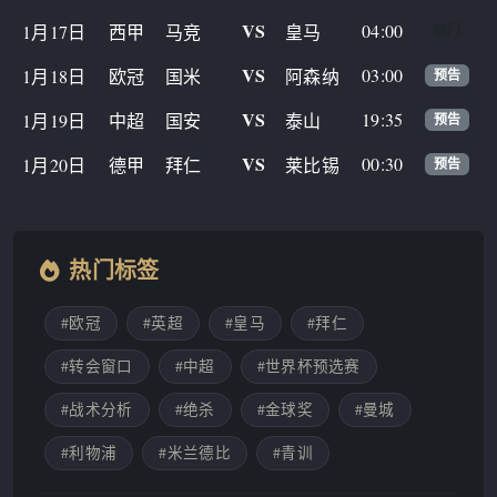
VS
04:00
1月17日
西甲
马竞
皇马
热门
VS
03:00
1月18日
欧冠
国米
阿森纳
预告
VS
19:35
1月19日
中超
国安
泰山
预告
VS
00:30
1月20日
德甲
拜仁
莱比锡
预告
热门标签
#欧冠
#英超
#皇马
#拜仁
#转会窗口
#中超
#世界杯预选赛
#战术分析
#绝杀
#金球奖
#曼城
#利物浦
#米兰德比
#青训