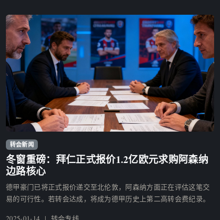
转会新闻
冬季转会窗口重磅交易谈判
冬窗重磅：拜仁正式报价1.2亿欧元求购阿森纳
边路核心
德甲豪门已将正式报价递交至北伦敦，阿森纳方面正在评估这笔交
易的可行性。若转会达成，将成为德甲历史上第二高转会费纪录。
2025-01-14 | 转会专线