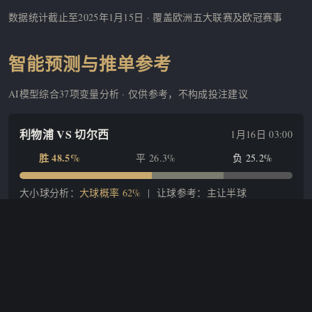
数据统计截止至2025年1月15日 · 覆盖欧洲五大联赛及欧冠赛事
智能预测与推单参考
AI模型综合37项变量分析 · 仅供参考，不构成投注建议
利物浦 VS 切尔西
1月16日 03:00
胜 48.5%
平 26.3%
负 25.2%
大小球分析：
大球概率 62%
| 让球参考：主让半球
马竞 VS 皇马
1月17日 04:00
负 37.7%
胜 31.8%
平 30.5%
大小球分析：
小球概率 55%
| 让球参考：平手盘