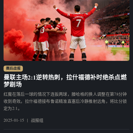
赛后战报
曼联逆转热刺赛后庆祝场景
曼联主场2:1逆转热刺，拉什福德补时绝杀点燃
梦剧场
红魔在落后一球的情况下连扳两球，滕哈格的换人调整在第78分钟
收到奇效。拉什福德接布鲁诺精准直塞后冷静推射远角，将比分锁
定为2:1。
2025-01-15 | 战报组