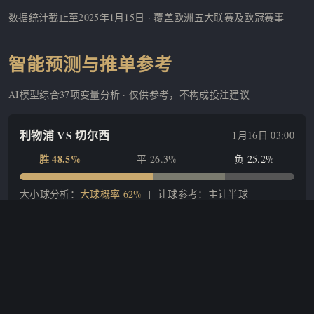
数据统计截止至2025年1月15日 · 覆盖欧洲五大联赛及欧冠赛事
智能预测与推单参考
AI模型综合37项变量分析 · 仅供参考，不构成投注建议
利物浦 VS 切尔西
1月16日 03:00
胜 48.5%
平 26.3%
负 25.2%
大小球分析：
大球概率 62%
| 让球参考：主让半球
马竞 VS 皇马
1月17日 04:00
负 37.7%
胜 31.8%
平 30.5%
大小球分析：
小球概率 55%
| 让球参考：平手盘