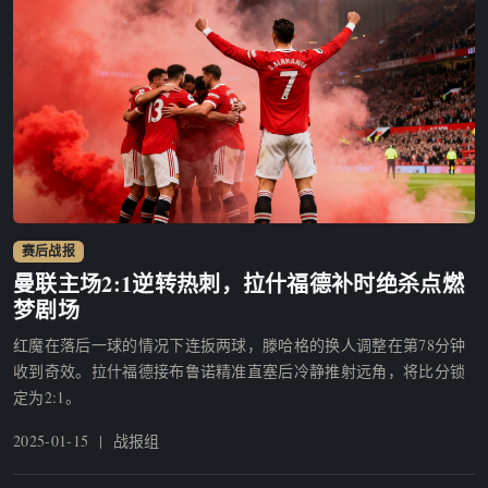
赛后战报
曼联逆转热刺赛后庆祝场景
曼联主场2:1逆转热刺，拉什福德补时绝杀点燃
梦剧场
红魔在落后一球的情况下连扳两球，滕哈格的换人调整在第78分钟
收到奇效。拉什福德接布鲁诺精准直塞后冷静推射远角，将比分锁
定为2:1。
2025-01-15 | 战报组