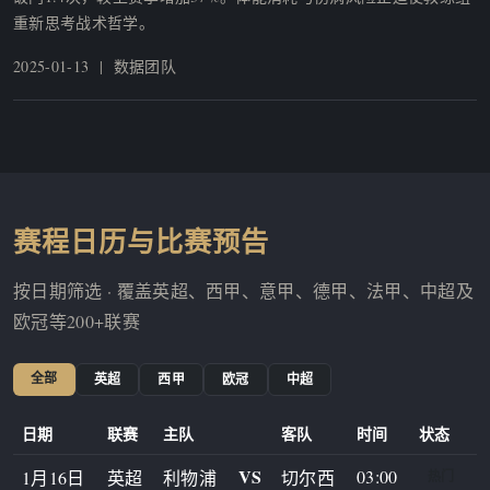
重新思考战术哲学。
2025-01-13 | 数据团队
赛程日历与比赛预告
按日期筛选 · 覆盖英超、西甲、意甲、德甲、法甲、中超及
欧冠等200+联赛
全部
英超
西甲
欧冠
中超
日期
联赛
主队
客队
时间
状态
VS
03:00
1月16日
英超
利物浦
切尔西
热门