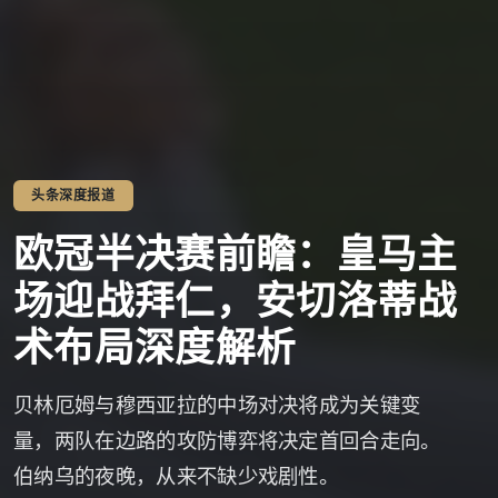
头条深度报道
欧冠半决赛前瞻：皇马主
场迎战拜仁，安切洛蒂战
术布局深度解析
贝林厄姆与穆西亚拉的中场对决将成为关键变
量，两队在边路的攻防博弈将决定首回合走向。
伯纳乌的夜晚，从来不缺少戏剧性。