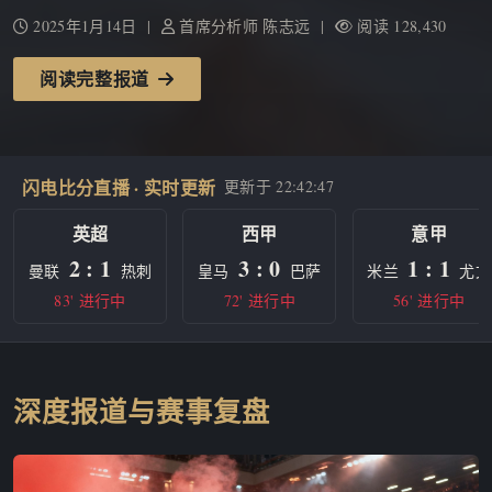
2025年1月14日 |
首席分析师 陈志远 |
阅读 128,430
阅读完整报道
闪电比分直播 · 实时更新
更新于
22:42:47
英超
西甲
意甲
2 : 1
3 : 0
1 : 1
曼联
热刺
皇马
巴萨
米兰
尤文
83' 进行中
72' 进行中
56' 进行中
深度报道与赛事复盘