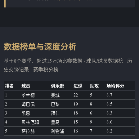
数据榜单与深度分析
基于8个赛季、超过15万场比赛数据 · 球队/球员数据榜 · 历
史交锋记录 · 赛季积分榜
排名
球员
俱乐部
进球
助攻
场均评分
1
22
5
8.7
哈兰德
曼城
2
19
8
8.5
姆巴佩
巴黎
3
18
6
8.3
凯恩
拜仁
4
15
9
8.6
贝林厄姆
皇马
5
16
7
8.2
萨拉赫
利物浦