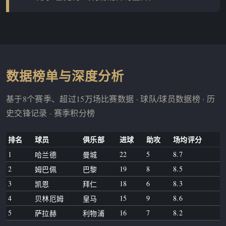
数据榜单与深度分析
基于8个赛季、超过15万场比赛数据 · 球队/球员数据榜 · 历
史交锋记录 · 赛季积分榜
排名
球员
俱乐部
进球
助攻
场均评分
1
22
5
8.7
哈兰德
曼城
2
19
8
8.5
姆巴佩
巴黎
3
18
6
8.3
凯恩
拜仁
4
15
9
8.6
贝林厄姆
皇马
5
16
7
8.2
萨拉赫
利物浦