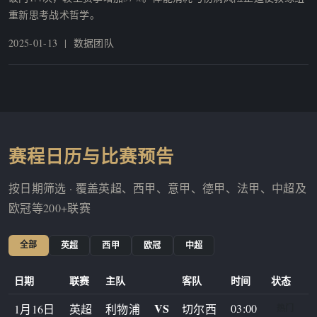
重新思考战术哲学。
2025-01-13 | 数据团队
赛程日历与比赛预告
按日期筛选 · 覆盖英超、西甲、意甲、德甲、法甲、中超及
欧冠等200+联赛
全部
英超
西甲
欧冠
中超
日期
联赛
主队
客队
时间
状态
VS
03:00
1月16日
英超
利物浦
切尔西
热门