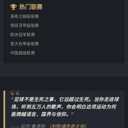
热门联赛
英格兰超级联赛
西班牙甲级联赛
欧洲冠军联赛
意大利甲级联赛
中国超级联赛
"足球不是生死之事，它远超过生死。当你走进球
场，听到五万人的歌声，你会明白这项运动为何
能跨越语言、国界与信仰。"
—— 比尔·香克利
（利物浦传奇主帅）