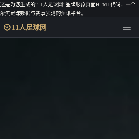
这是为您生成的“11人足球网”品牌形象页面HTML代码，一个
聚焦足球数据与赛事预测的资讯平台。
11人足球网