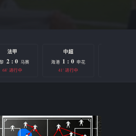
法甲
中超
欧冠
2 : 0
1 : 0
0 : 0
黎
马赛
海港
申花
曼城
68' 进行中
41' 进行中
半场休息