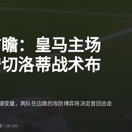
前瞻：皇马主场
安切洛蒂战术布
键变量，两队在边路的攻防博弈将决定首回合走
 128,430