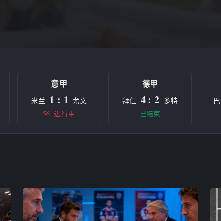
意甲
德甲
1 : 1
4 : 2
米兰
尤文
拜仁
多特
巴
56' 进行中
已结束