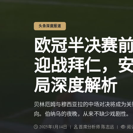
头条深度报道
欧冠半决赛
迎战拜仁，
局深度解析
贝林厄姆与穆西亚拉的中场对决将成为关
向。伯纳乌的夜晚，从来不缺少戏剧性。
2025年1月14日 |
首席分析师 陈志远 |
阅读