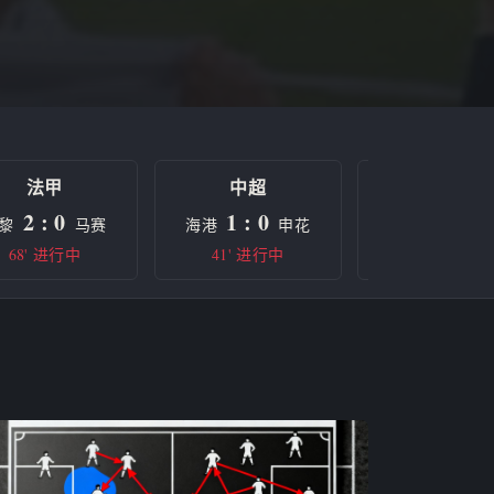
法甲
中超
欧冠
2 : 0
1 : 0
0 : 0
黎
马赛
海港
申花
曼城
68' 进行中
41' 进行中
半场休息