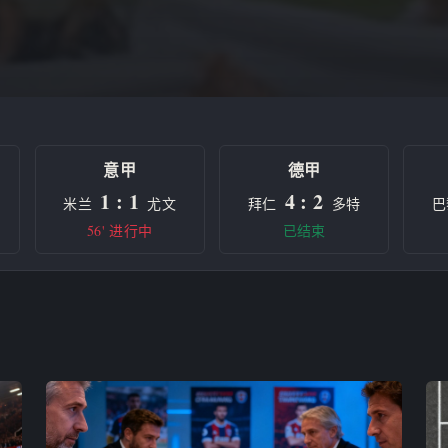
意甲
德甲
1 : 1
4 : 2
米兰
尤文
拜仁
多特
巴
56' 进行中
已结束