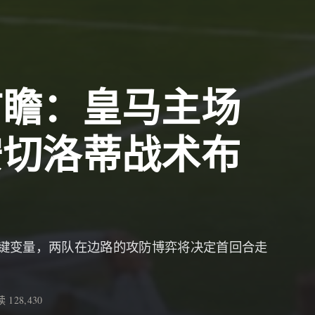
前瞻：皇马主场
安切洛蒂战术布
键变量，两队在边路的攻防博弈将决定首回合走
 128,430