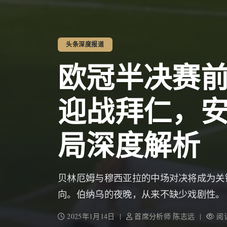
头条深度报道
欧冠半决赛
迎战拜仁，
局深度解析
贝林厄姆与穆西亚拉的中场对决将成为关
向。伯纳乌的夜晚，从来不缺少戏剧性。
2025年1月14日 |
首席分析师 陈志远 |
阅读