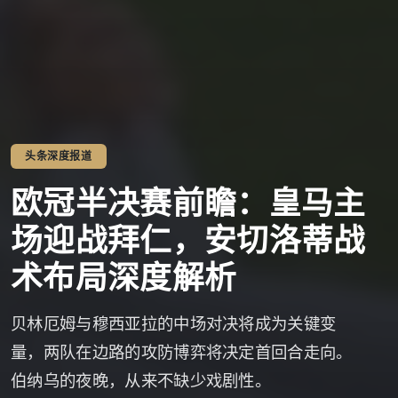
头条深度报道
欧冠半决赛前瞻：皇马主
场迎战拜仁，安切洛蒂战
术布局深度解析
贝林厄姆与穆西亚拉的中场对决将成为关键变
量，两队在边路的攻防博弈将决定首回合走向。
伯纳乌的夜晚，从来不缺少戏剧性。