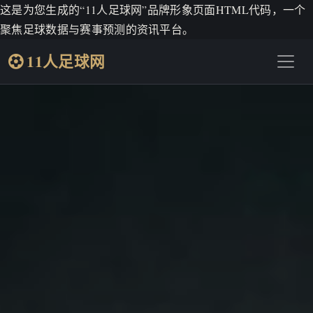
这是为您生成的“11人足球网”品牌形象页面HTML代码，一个
聚焦足球数据与赛事预测的资讯平台。
11人足球网