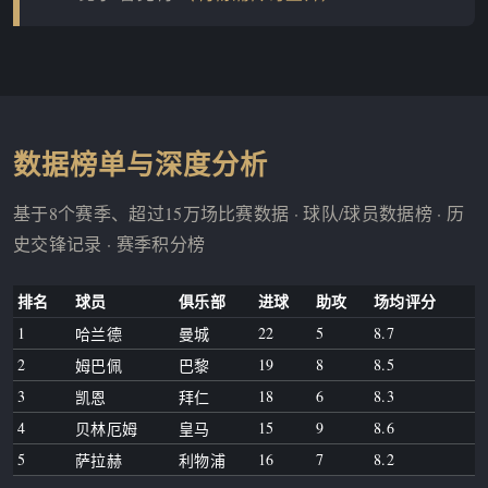
数据榜单与深度分析
基于8个赛季、超过15万场比赛数据 · 球队/球员数据榜 · 历
史交锋记录 · 赛季积分榜
排名
球员
俱乐部
进球
助攻
场均评分
1
22
5
8.7
哈兰德
曼城
2
19
8
8.5
姆巴佩
巴黎
3
18
6
8.3
凯恩
拜仁
4
15
9
8.6
贝林厄姆
皇马
5
16
7
8.2
萨拉赫
利物浦