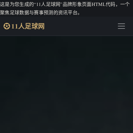
这是为您生成的“11人足球网”品牌形象页面HTML代码，一个
聚焦足球数据与赛事预测的资讯平台。
11人足球网