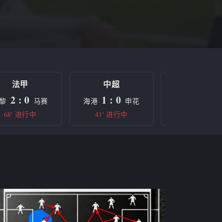
法甲
中超
欧冠
2 : 0
1 : 0
0 : 0
黎
马赛
海港
申花
曼城
68' 进行中
41' 进行中
半场休息