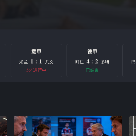
意甲
德甲
1 : 1
4 : 2
米兰
尤文
拜仁
多特
巴
56' 进行中
已结束