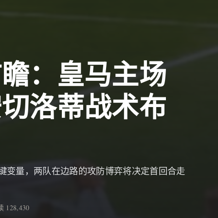
前瞻：皇马主场
安切洛蒂战术布
键变量，两队在边路的攻防博弈将决定首回合走
 128,430