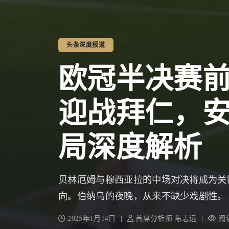
头条深度报道
欧冠半决赛
迎战拜仁，
局深度解析
贝林厄姆与穆西亚拉的中场对决将成为关
向。伯纳乌的夜晚，从来不缺少戏剧性。
2025年1月14日 |
首席分析师 陈志远 |
阅读