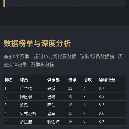
数据榜单与深度分析
基于8个赛季、超过15万场比赛数据 · 球队/球员数据榜 · 历
史交锋记录 · 赛季积分榜
排名
球员
俱乐部
进球
助攻
场均评分
1
22
5
8.7
哈兰德
曼城
2
19
8
8.5
姆巴佩
巴黎
3
18
6
8.3
凯恩
拜仁
4
15
9
8.6
贝林厄姆
皇马
5
16
7
8.2
萨拉赫
利物浦