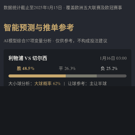
数据统计截止至2025年1月15日 · 覆盖欧洲五大联赛及欧冠赛事
智能预测与推单参考
AI模型综合37项变量分析 · 仅供参考，不构成投注建议
利物浦 VS 切尔西
1月16日 03:00
胜 48.5%
平 26.3%
负 25.2%
大小球分析：
大球概率 62%
| 让球参考：主让半球
马竞 VS 皇马
1月17日 04:00
负 37.7%
胜 31.8%
平 30.5%
大小球分析：
小球概率 55%
| 让球参考：平手盘