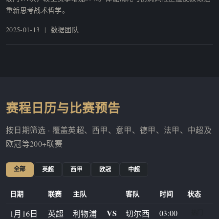
重新思考战术哲学。
2025-01-13 | 数据团队
赛程日历与比赛预告
按日期筛选 · 覆盖英超、西甲、意甲、德甲、法甲、中超及
欧冠等200+联赛
全部
英超
西甲
欧冠
中超
日期
联赛
主队
客队
时间
状态
VS
03:00
1月16日
英超
利物浦
切尔西
热门