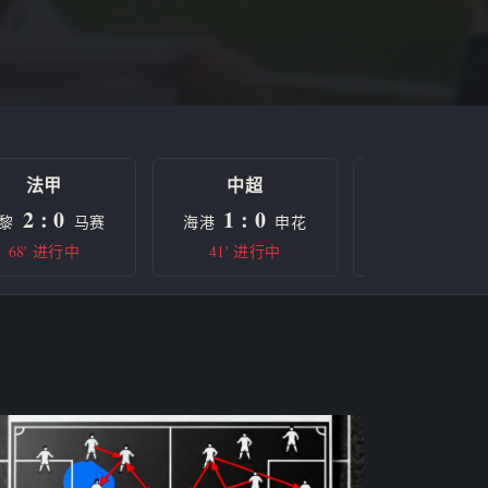
法甲
中超
欧冠
2 : 0
1 : 0
0 : 0
黎
马赛
海港
申花
曼城
68' 进行中
41' 进行中
半场休息