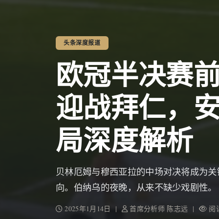
头条深度报道
欧冠半决赛
迎战拜仁，
局深度解析
贝林厄姆与穆西亚拉的中场对决将成为关
向。伯纳乌的夜晚，从来不缺少戏剧性。
2025年1月14日 |
首席分析师 陈志远 |
阅读