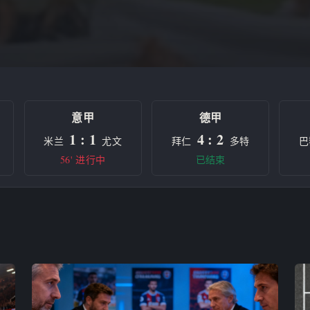
意甲
德甲
1 : 1
4 : 2
米兰
尤文
拜仁
多特
巴
56' 进行中
已结束