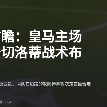
前瞻：皇马主场
安切洛蒂战术布
键变量，两队在边路的攻防博弈将决定首回合走
 128,430