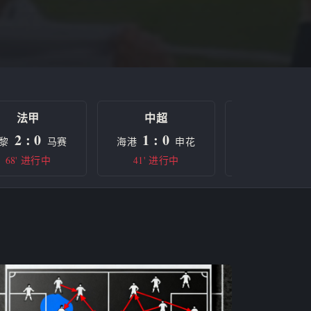
法甲
中超
欧冠
2 : 0
1 : 0
0 : 0
黎
马赛
海港
申花
曼城
68' 进行中
41' 进行中
半场休息