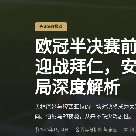
头条深度报道
欧冠半决赛
迎战拜仁，
局深度解析
贝林厄姆与穆西亚拉的中场对决将成为关
向。伯纳乌的夜晚，从来不缺少戏剧性。
2025年1月14日 |
首席分析师 陈志远 |
阅读