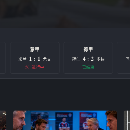
意甲
德甲
1 : 1
4 : 2
米兰
尤文
拜仁
多特
巴
56' 进行中
已结束