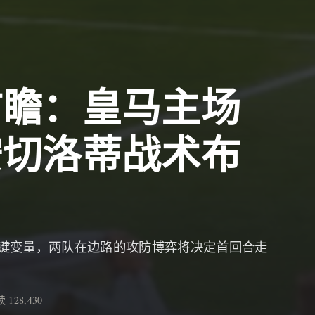
前瞻：皇马主场
安切洛蒂战术布
键变量，两队在边路的攻防博弈将决定首回合走
 128,430