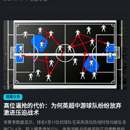
深度分析
战术板深度分析图表
高位逼抢的代价：为何英超中游球队纷纷放弃
激进压迫战术
本赛季数据显示，排名8至15位的球队在采用高位防线时场均被反击
破门1.4次，较上赛季增加37%。体能消耗与伤病风险正迫使教练组