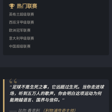
热门联赛
英格兰超级联赛
西班牙甲级联赛
欧洲冠军联赛
意大利甲级联赛
中国超级联赛
"足球不是生死之事，它远超过生死。当你走进球
场，听到五万人的歌声，你会明白这项运动为何
能跨越语言、国界与信仰。"
—— 比尔·香克利
（利物浦传奇主帅）