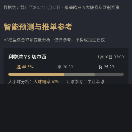
数据统计截止至2025年1月15日 · 覆盖欧洲五大联赛及欧冠赛事
智能预测与推单参考
AI模型综合37项变量分析 · 仅供参考，不构成投注建议
利物浦 VS 切尔西
1月16日 03:00
胜 48.5%
平 26.3%
负 25.2%
大小球分析：
大球概率 62%
| 让球参考：主让半球
马竞 VS 皇马
1月17日 04:00
负 37.7%
胜 31.8%
平 30.5%
大小球分析：
小球概率 55%
| 让球参考：平手盘