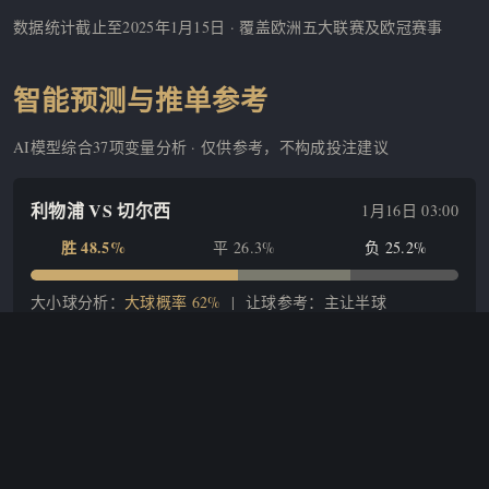
数据统计截止至2025年1月15日 · 覆盖欧洲五大联赛及欧冠赛事
智能预测与推单参考
AI模型综合37项变量分析 · 仅供参考，不构成投注建议
利物浦 VS 切尔西
1月16日 03:00
胜 48.5%
平 26.3%
负 25.2%
大小球分析：
大球概率 62%
| 让球参考：主让半球
马竞 VS 皇马
1月17日 04:00
负 37.7%
胜 31.8%
平 30.5%
大小球分析：
小球概率 55%
| 让球参考：平手盘