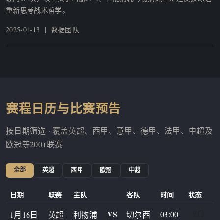
重新思考战术哲学。
2025-01-13 | 数据团队
赛程日历与比赛预告
按日期筛选 · 覆盖英超、西甲、意甲、德甲、法甲、中超及
欧冠等200+联赛
全部
英超
西甲
欧冠
中超
日期
联赛
主队
客队
时间
状态
VS
03:00
1月16日
英超
利物浦
切尔西
热门