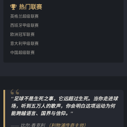
热门联赛
英格兰超级联赛
西班牙甲级联赛
欧洲冠军联赛
意大利甲级联赛
中国超级联赛
"足球不是生死之事，它远超过生死。当你走进球
场，听到五万人的歌声，你会明白这项运动为何
能跨越语言、国界与信仰。"
—— 比尔·香克利
（利物浦传奇主帅）