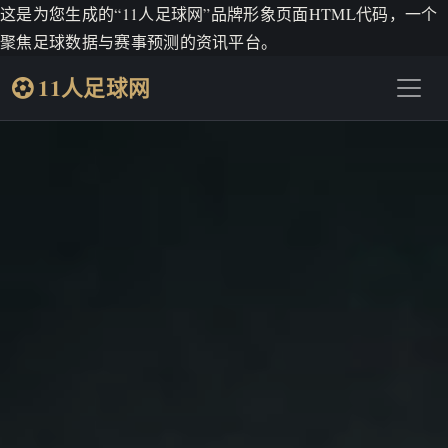
这是为您生成的“11人足球网”品牌形象页面HTML代码，一个
聚焦足球数据与赛事预测的资讯平台。
11人足球网