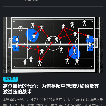
深度分析
战术板深度分析图表
高位逼抢的代价：为何英超中游球队纷纷放弃
激进压迫战术
本赛季数据显示，排名8至15位的球队在采用高位防线时场均被反击
破门1.4次，较上赛季增加37%。体能消耗与伤病风险正迫使教练组