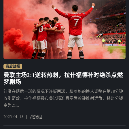
赛后战报
曼联逆转热刺赛后庆祝场景
曼联主场2:1逆转热刺，拉什福德补时绝杀点燃
梦剧场
红魔在落后一球的情况下连扳两球，滕哈格的换人调整在第78分钟
收到奇效。拉什福德接布鲁诺精准直塞后冷静推射远角，将比分锁
定为2:1。
2025-01-15 | 战报组