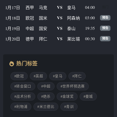
VS
04:00
1月17日
西甲
马竞
皇马
热门
VS
03:00
1月18日
欧冠
国米
阿森纳
预告
VS
19:35
1月19日
中超
国安
泰山
预告
VS
00:30
1月20日
德甲
拜仁
莱比锡
预告
热门标签
#欧冠
#英超
#皇马
#拜仁
#转会窗口
#中超
#世界杯预选赛
#战术分析
#绝杀
#金球奖
#曼城
#利物浦
#米兰德比
#青训