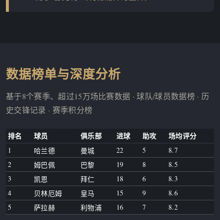
数据榜单与深度分析
基于8个赛季、超过15万场比赛数据 · 球队/球员数据榜 · 历
史交锋记录 · 赛季积分榜
排名
球员
俱乐部
进球
助攻
场均评分
1
22
5
8.7
哈兰德
曼城
2
19
8
8.5
姆巴佩
巴黎
3
18
6
8.3
凯恩
拜仁
4
15
9
8.6
贝林厄姆
皇马
5
16
7
8.2
萨拉赫
利物浦