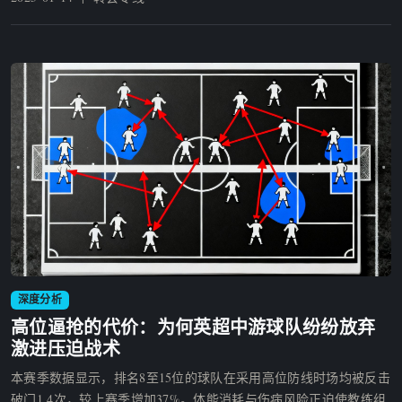
深度分析
战术板深度分析图表
高位逼抢的代价：为何英超中游球队纷纷放弃
激进压迫战术
本赛季数据显示，排名8至15位的球队在采用高位防线时场均被反击
破门1.4次，较上赛季增加37%。体能消耗与伤病风险正迫使教练组