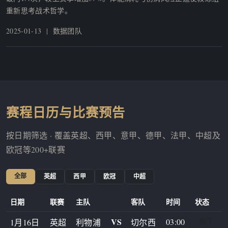
重新思考战术哲学。
2025-01-13 | 数据团队
赛程日历与比赛预告
按日期筛选 · 覆盖英超、西甲、意甲、德甲、法甲、中超及
欧冠等200+联赛
全部
英超
西甲
欧冠
中超
日期
联赛
主队
客队
时间
状态
VS
03:00
1月16日
英超
利物浦
切尔西
热门