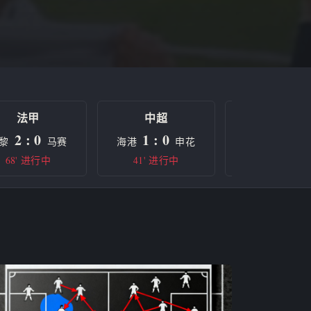
法甲
中超
欧冠
2 : 0
1 : 0
0 : 0
黎
马赛
海港
申花
曼城
68' 进行中
41' 进行中
半场休息