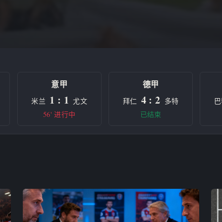
意甲
德甲
1 : 1
4 : 2
米兰
尤文
拜仁
多特
巴
56' 进行中
已结束