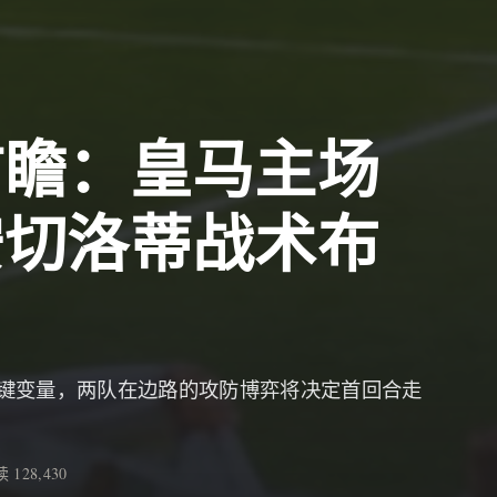
前瞻：皇马主场
安切洛蒂战术布
键变量，两队在边路的攻防博弈将决定首回合走
 128,430