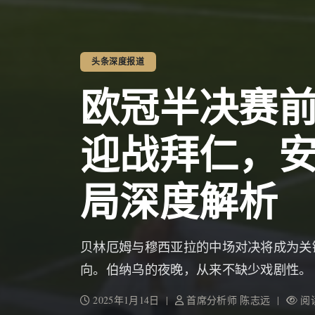
头条深度报道
欧冠半决赛
迎战拜仁，
局深度解析
贝林厄姆与穆西亚拉的中场对决将成为关
向。伯纳乌的夜晚，从来不缺少戏剧性。
2025年1月14日 |
首席分析师 陈志远 |
阅读