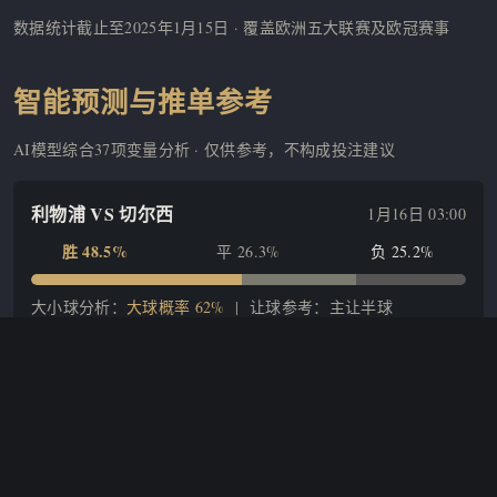
数据统计截止至2025年1月15日 · 覆盖欧洲五大联赛及欧冠赛事
智能预测与推单参考
AI模型综合37项变量分析 · 仅供参考，不构成投注建议
利物浦 VS 切尔西
1月16日 03:00
胜 48.5%
平 26.3%
负 25.2%
大小球分析：
大球概率 62%
| 让球参考：主让半球
马竞 VS 皇马
1月17日 04:00
负 37.7%
胜 31.8%
平 30.5%
大小球分析：
小球概率 55%
| 让球参考：平手盘