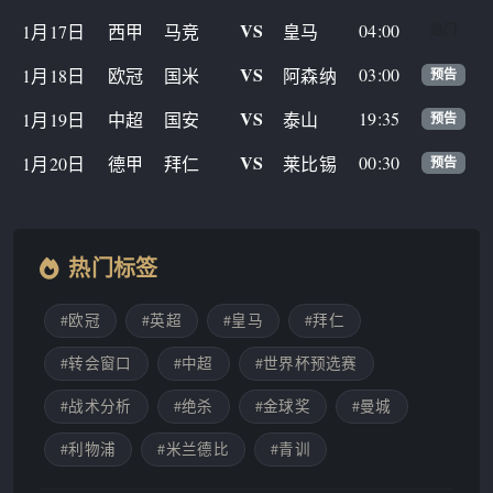
VS
04:00
1月17日
西甲
马竞
皇马
热门
VS
03:00
1月18日
欧冠
国米
阿森纳
预告
VS
19:35
1月19日
中超
国安
泰山
预告
VS
00:30
1月20日
德甲
拜仁
莱比锡
预告
热门标签
#欧冠
#英超
#皇马
#拜仁
#转会窗口
#中超
#世界杯预选赛
#战术分析
#绝杀
#金球奖
#曼城
#利物浦
#米兰德比
#青训