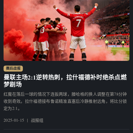
赛后战报
曼联逆转热刺赛后庆祝场景
曼联主场2:1逆转热刺，拉什福德补时绝杀点燃
梦剧场
红魔在落后一球的情况下连扳两球，滕哈格的换人调整在第78分钟
收到奇效。拉什福德接布鲁诺精准直塞后冷静推射远角，将比分锁
定为2:1。
2025-01-15 | 战报组