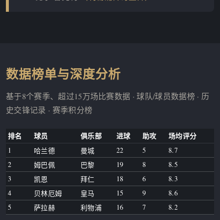
数据榜单与深度分析
基于8个赛季、超过15万场比赛数据 · 球队/球员数据榜 · 历
史交锋记录 · 赛季积分榜
排名
球员
俱乐部
进球
助攻
场均评分
1
22
5
8.7
哈兰德
曼城
2
19
8
8.5
姆巴佩
巴黎
3
18
6
8.3
凯恩
拜仁
4
15
9
8.6
贝林厄姆
皇马
5
16
7
8.2
萨拉赫
利物浦