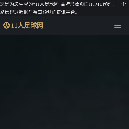
这是为您生成的“11人足球网”品牌形象页面HTML代码，一个
聚焦足球数据与赛事预测的资讯平台。
11人足球网