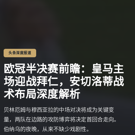
头条深度报道
欧冠半决赛前瞻：皇马主
场迎战拜仁，安切洛蒂战
术布局深度解析
贝林厄姆与穆西亚拉的中场对决将成为关键变
量，两队在边路的攻防博弈将决定首回合走向。
伯纳乌的夜晚，从来不缺少戏剧性。