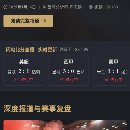
2025年1月14日 |
首席分析师 陈志远 |
阅读 128,430
阅读完整报道
闪电比分直播 · 实时更新
更新于
18:04:08
英超
西甲
意甲
2 : 1
3 : 0
1 : 1
曼联
热刺
皇马
巴萨
米兰
尤文
83' 进行中
72' 进行中
56' 进行中
深度报道与赛事复盘