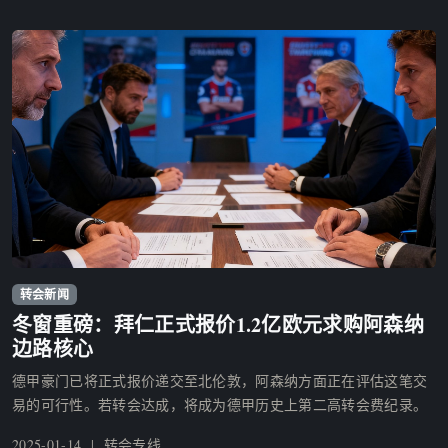
转会新闻
冬季转会窗口重磅交易谈判
冬窗重磅：拜仁正式报价1.2亿欧元求购阿森纳
边路核心
德甲豪门已将正式报价递交至北伦敦，阿森纳方面正在评估这笔交
易的可行性。若转会达成，将成为德甲历史上第二高转会费纪录。
2025-01-14 | 转会专线