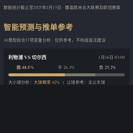
数据统计截止至2025年1月15日 · 覆盖欧洲五大联赛及欧冠赛事
智能预测与推单参考
AI模型综合37项变量分析 · 仅供参考，不构成投注建议
利物浦 VS 切尔西
1月16日 03:00
胜 48.5%
平 26.3%
负 25.2%
大小球分析：
大球概率 62%
| 让球参考：主让半球
马竞 VS 皇马
1月17日 04:00
负 37.7%
胜 31.8%
平 30.5%
大小球分析：
小球概率 55%
| 让球参考：平手盘