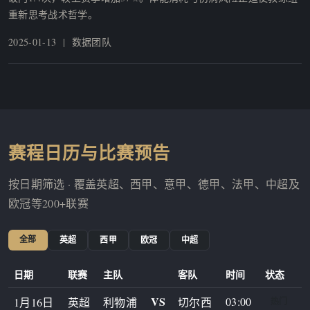
重新思考战术哲学。
2025-01-13 | 数据团队
赛程日历与比赛预告
按日期筛选 · 覆盖英超、西甲、意甲、德甲、法甲、中超及
欧冠等200+联赛
全部
英超
西甲
欧冠
中超
日期
联赛
主队
客队
时间
状态
VS
03:00
1月16日
英超
利物浦
切尔西
热门