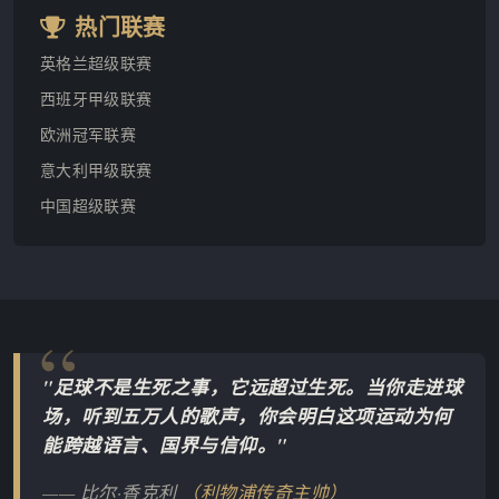
热门联赛
英格兰超级联赛
西班牙甲级联赛
欧洲冠军联赛
意大利甲级联赛
中国超级联赛
"足球不是生死之事，它远超过生死。当你走进球
场，听到五万人的歌声，你会明白这项运动为何
能跨越语言、国界与信仰。"
—— 比尔·香克利
（利物浦传奇主帅）