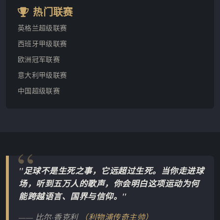
热门联赛
英格兰超级联赛
西班牙甲级联赛
欧洲冠军联赛
意大利甲级联赛
中国超级联赛
"足球不是生死之事，它远超过生死。当你走进球
场，听到五万人的歌声，你会明白这项运动为何
能跨越语言、国界与信仰。"
—— 比尔·香克利
（利物浦传奇主帅）