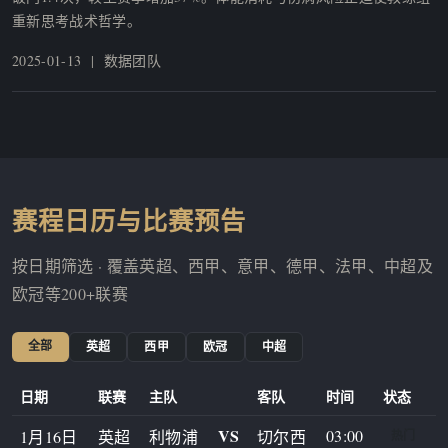
重新思考战术哲学。
2025-01-13 | 数据团队
赛程日历与比赛预告
按日期筛选 · 覆盖英超、西甲、意甲、德甲、法甲、中超及
欧冠等200+联赛
全部
英超
西甲
欧冠
中超
日期
联赛
主队
客队
时间
状态
VS
03:00
1月16日
英超
利物浦
切尔西
热门