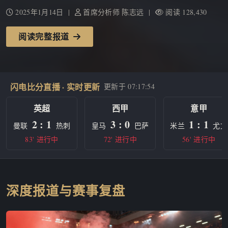
2025年1月14日 |
首席分析师 陈志远 |
阅读 128,430
阅读完整报道
闪电比分直播 · 实时更新
更新于
07:17:54
英超
西甲
意甲
2 : 1
3 : 0
1 : 1
曼联
热刺
皇马
巴萨
米兰
尤文
83' 进行中
72' 进行中
56' 进行中
深度报道与赛事复盘