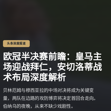
头条深度报道
欧冠半决赛前瞻：皇马主
场迎战拜仁，安切洛蒂战
术布局深度解析
贝林厄姆与穆西亚拉的中场对决将成为关键变
量，两队在边路的攻防博弈将决定首回合走向。
伯纳乌的夜晚，从来不缺少戏剧性。