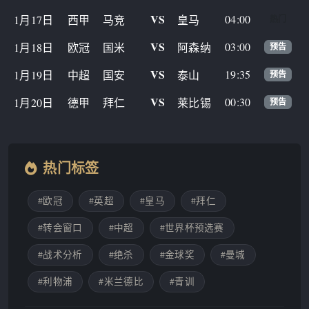
VS
04:00
1月17日
西甲
马竞
皇马
热门
VS
03:00
1月18日
欧冠
国米
阿森纳
预告
VS
19:35
1月19日
中超
国安
泰山
预告
VS
00:30
1月20日
德甲
拜仁
莱比锡
预告
热门标签
#欧冠
#英超
#皇马
#拜仁
#转会窗口
#中超
#世界杯预选赛
#战术分析
#绝杀
#金球奖
#曼城
#利物浦
#米兰德比
#青训