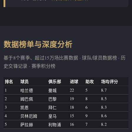
数据榜单与深度分析
基于8个赛季、超过15万场比赛数据 · 球队/球员数据榜 · 历
史交锋记录 · 赛季积分榜
排名
球员
俱乐部
进球
助攻
场均评分
1
22
5
8.7
哈兰德
曼城
2
19
8
8.5
姆巴佩
巴黎
3
18
6
8.3
凯恩
拜仁
4
15
9
8.6
贝林厄姆
皇马
5
16
7
8.2
萨拉赫
利物浦