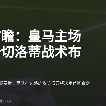
前瞻：皇马主场
安切洛蒂战术布
键变量，两队在边路的攻防博弈将决定首回合走
 128,430