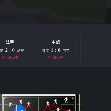
法甲
中超
欧冠
2 : 0
1 : 0
0 : 0
黎
马赛
海港
申花
曼城
68' 进行中
41' 进行中
半场休息