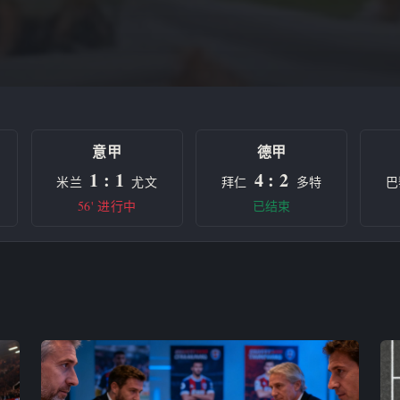
意甲
德甲
1 : 1
4 : 2
米兰
尤文
拜仁
多特
巴
56' 进行中
已结束