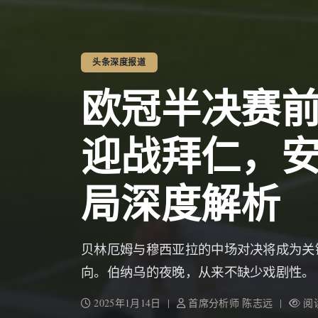
头条深度报道
欧冠半决赛
迎战拜仁，
局深度解析
贝林厄姆与穆西亚拉的中场对决将成为关
向。伯纳乌的夜晚，从来不缺少戏剧性。
2025年1月14日 |
首席分析师 陈志远 |
阅读