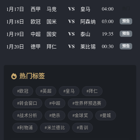
VS
04:00
1月17日
西甲
马竞
皇马
热门
VS
03:00
1月18日
欧冠
国米
阿森纳
预告
VS
19:35
1月19日
中超
国安
泰山
预告
VS
00:30
1月20日
德甲
拜仁
莱比锡
预告
热门标签
#欧冠
#英超
#皇马
#拜仁
#转会窗口
#中超
#世界杯预选赛
#战术分析
#绝杀
#金球奖
#曼城
#利物浦
#米兰德比
#青训