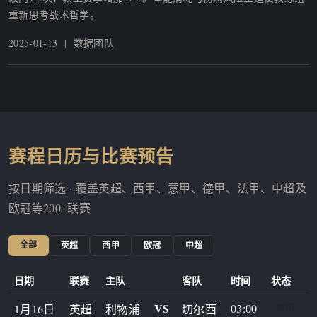
重新思考战术哲学。
2025-01-13 | 数据团队
赛程日历与比赛预告
按日期筛选 · 覆盖英超、西甲、意甲、德甲、法甲、中超及
欧冠等200+联赛
全部
英超
西甲
欧冠
中超
日期
联赛
主队
客队
时间
状态
VS
03:00
1月16日
英超
利物浦
切尔西
热门