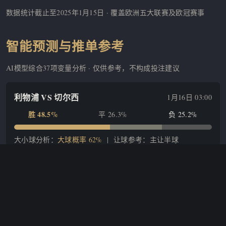
数据统计截止至2025年1月15日 · 覆盖欧洲五大联赛及欧冠赛事
智能预测与推单参考
AI模型综合37项变量分析 · 仅供参考，不构成投注建议
利物浦 VS 切尔西
1月16日 03:00
胜 48.5%
平 26.3%
负 25.2%
大小球分析：
大球概率 62%
| 让球参考：主让半球
马竞 VS 皇马
1月17日 04:00
负 37.7%
胜 31.8%
平 30.5%
大小球分析：
小球概率 55%
| 让球参考：平手盘