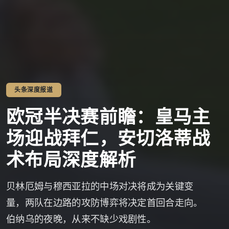
头条深度报道
欧冠半决赛前瞻：皇马主
场迎战拜仁，安切洛蒂战
术布局深度解析
贝林厄姆与穆西亚拉的中场对决将成为关键变
量，两队在边路的攻防博弈将决定首回合走向。
伯纳乌的夜晚，从来不缺少戏剧性。