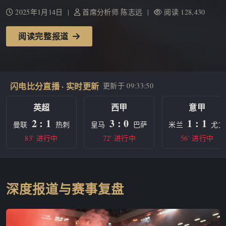
2025年1月14日 |
首席分析师 陈志远 |
阅读 128,430
阅读完整报道
闪电比分直播 · 实时更新
更新于
09:33:50
英超
西甲
意甲
2 : 1
3 : 0
1 : 1
曼联
热刺
皇马
巴萨
米兰
尤文
83' 进行中
72' 进行中
56' 进行中
深度报道与赛事复盘