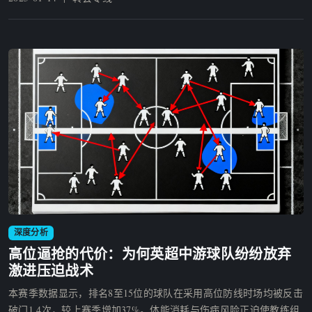
深度分析
战术板深度分析图表
高位逼抢的代价：为何英超中游球队纷纷放弃
激进压迫战术
本赛季数据显示，排名8至15位的球队在采用高位防线时场均被反击
破门1.4次，较上赛季增加37%。体能消耗与伤病风险正迫使教练组