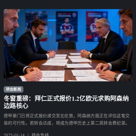
转会新闻
冬季转会窗口重磅交易谈判
冬窗重磅：拜仁正式报价1.2亿欧元求购阿森纳
边路核心
德甲豪门已将正式报价递交至北伦敦，阿森纳方面正在评估这笔交
易的可行性。若转会达成，将成为德甲历史上第二高转会费纪录。
2025-01-14 | 转会专线