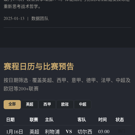
重新思考战术哲学。
2025-01-13 | 数据团队
赛程日历与比赛预告
按日期筛选 · 覆盖英超、西甲、意甲、德甲、法甲、中超及
欧冠等200+联赛
全部
英超
西甲
欧冠
中超
日期
联赛
主队
客队
时间
状态
VS
03:00
1月16日
英超
利物浦
切尔西
热门