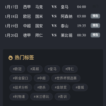
VS
04:00
1月17日
西甲
马竞
皇马
热门
VS
03:00
1月18日
欧冠
国米
阿森纳
预告
VS
19:35
1月19日
中超
国安
泰山
预告
VS
00:30
1月20日
德甲
拜仁
莱比锡
预告
热门标签
#欧冠
#英超
#皇马
#拜仁
#转会窗口
#中超
#世界杯预选赛
#战术分析
#绝杀
#金球奖
#曼城
#利物浦
#米兰德比
#青训