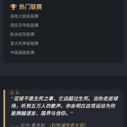
热门联赛
英格兰超级联赛
西班牙甲级联赛
欧洲冠军联赛
意大利甲级联赛
中国超级联赛
"足球不是生死之事，它远超过生死。当你走进球
场，听到五万人的歌声，你会明白这项运动为何
能跨越语言、国界与信仰。"
—— 比尔·香克利
（利物浦传奇主帅）