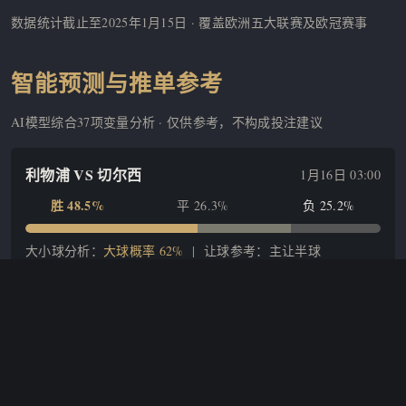
数据统计截止至2025年1月15日 · 覆盖欧洲五大联赛及欧冠赛事
智能预测与推单参考
AI模型综合37项变量分析 · 仅供参考，不构成投注建议
利物浦 VS 切尔西
1月16日 03:00
胜 48.5%
平 26.3%
负 25.2%
大小球分析：
大球概率 62%
| 让球参考：主让半球
马竞 VS 皇马
1月17日 04:00
负 37.7%
胜 31.8%
平 30.5%
大小球分析：
小球概率 55%
| 让球参考：平手盘