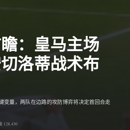
前瞻：皇马主场
安切洛蒂战术布
键变量，两队在边路的攻防博弈将决定首回合走
 128,430