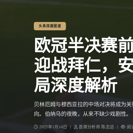
头条深度报道
欧冠半决赛
迎战拜仁，
局深度解析
贝林厄姆与穆西亚拉的中场对决将成为关
向。伯纳乌的夜晚，从来不缺少戏剧性。
2025年1月14日 |
首席分析师 陈志远 |
阅读