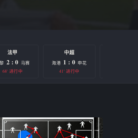
法甲
中超
欧冠
2 : 0
1 : 0
0 : 0
黎
马赛
海港
申花
曼城
68' 进行中
41' 进行中
半场休息