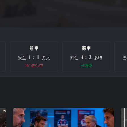
意甲
德甲
1 : 1
4 : 2
米兰
尤文
拜仁
多特
巴
56' 进行中
已结束