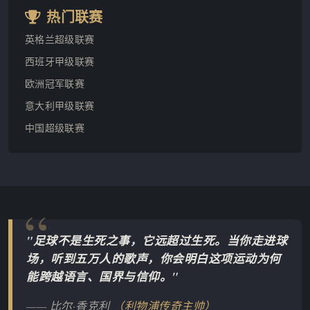
热门联赛
英格兰超级联赛
西班牙甲级联赛
欧洲冠军联赛
意大利甲级联赛
中国超级联赛
"足球不是生死之事，它远超过生死。当你走进球
场，听到五万人的歌声，你会明白这项运动为何
能跨越语言、国界与信仰。"
—— 比尔·香克利
（利物浦传奇主帅）