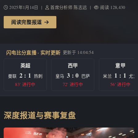
2025年1月14日 |
首席分析师 陈志远 |
阅读 128,430
阅读完整报道
闪电比分直播 · 实时更新
更新于
14:04:54
英超
西甲
意甲
2 : 1
3 : 0
1 : 1
曼联
热刺
皇马
巴萨
米兰
尤文
83' 进行中
72' 进行中
56' 进行中
深度报道与赛事复盘