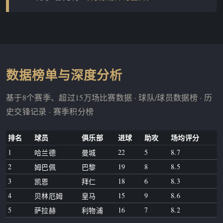
数据榜单与深度分析
基于8个赛季、超过15万场比赛数据 · 球队/球员数据榜 · 历
史交锋记录 · 赛季积分榜
排名
球员
俱乐部
进球
助攻
场均评分
1
22
5
8.7
哈兰德
曼城
2
19
8
8.5
姆巴佩
巴黎
3
18
6
8.3
凯恩
拜仁
4
15
9
8.6
贝林厄姆
皇马
5
16
7
8.2
萨拉赫
利物浦