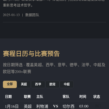
重新思考战术哲学。
2025-01-13 | 数据团队
赛程日历与比赛预告
按日期筛选 · 覆盖英超、西甲、意甲、德甲、法甲、中超及
欧冠等200+联赛
全部
英超
西甲
欧冠
中超
日期
联赛
主队
客队
时间
状态
VS
03:00
1月16日
英超
利物浦
切尔西
热门