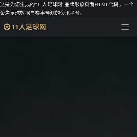
这是为您生成的“11人足球网”品牌形象页面HTML代码，一个
聚焦足球数据与赛事预测的资讯平台。
11人足球网