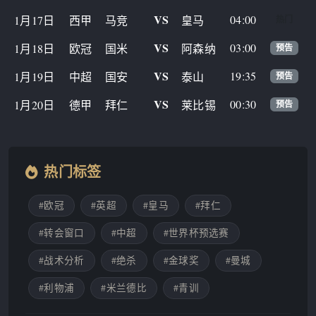
VS
04:00
1月17日
西甲
马竞
皇马
热门
VS
03:00
1月18日
欧冠
国米
阿森纳
预告
VS
19:35
1月19日
中超
国安
泰山
预告
VS
00:30
1月20日
德甲
拜仁
莱比锡
预告
热门标签
#欧冠
#英超
#皇马
#拜仁
#转会窗口
#中超
#世界杯预选赛
#战术分析
#绝杀
#金球奖
#曼城
#利物浦
#米兰德比
#青训