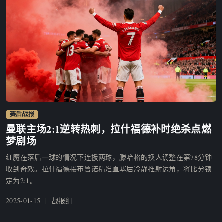
赛后战报
曼联逆转热刺赛后庆祝场景
曼联主场2:1逆转热刺，拉什福德补时绝杀点燃
梦剧场
红魔在落后一球的情况下连扳两球，滕哈格的换人调整在第78分钟
收到奇效。拉什福德接布鲁诺精准直塞后冷静推射远角，将比分锁
定为2:1。
2025-01-15 | 战报组