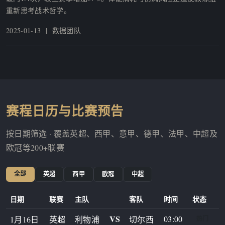
重新思考战术哲学。
2025-01-13 | 数据团队
赛程日历与比赛预告
按日期筛选 · 覆盖英超、西甲、意甲、德甲、法甲、中超及
欧冠等200+联赛
全部
英超
西甲
欧冠
中超
日期
联赛
主队
客队
时间
状态
VS
03:00
1月16日
英超
利物浦
切尔西
热门