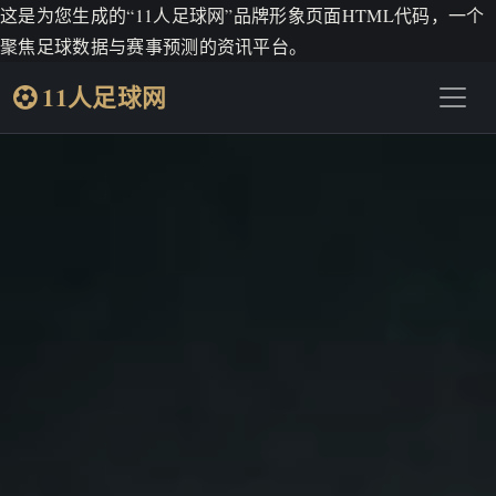
这是为您生成的“11人足球网”品牌形象页面HTML代码，一个
聚焦足球数据与赛事预测的资讯平台。
11人足球网