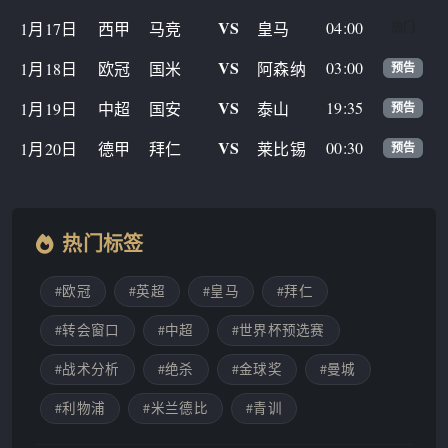
VS
04:00
1月17日
西甲
马竞
皇马
热门
VS
03:00
1月18日
欧冠
国米
阿森纳
预告
VS
19:35
1月19日
中超
国安
泰山
预告
VS
00:30
1月20日
德甲
拜仁
莱比锡
预告
热门标签
#欧冠
#英超
#皇马
#拜仁
#转会窗口
#中超
#世界杯预选赛
#战术分析
#绝杀
#金球奖
#曼城
#利物浦
#米兰德比
#青训