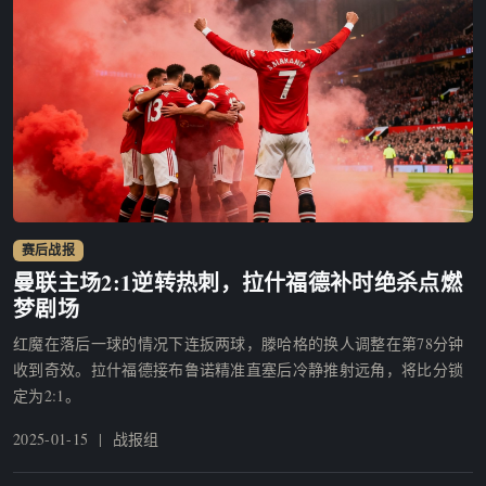
赛后战报
曼联逆转热刺赛后庆祝场景
曼联主场2:1逆转热刺，拉什福德补时绝杀点燃
梦剧场
红魔在落后一球的情况下连扳两球，滕哈格的换人调整在第78分钟
收到奇效。拉什福德接布鲁诺精准直塞后冷静推射远角，将比分锁
定为2:1。
2025-01-15 | 战报组