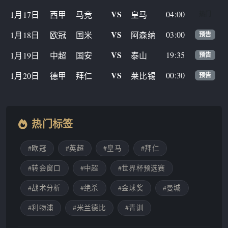
VS
04:00
1月17日
西甲
马竞
皇马
热门
VS
03:00
1月18日
欧冠
国米
阿森纳
预告
VS
19:35
1月19日
中超
国安
泰山
预告
VS
00:30
1月20日
德甲
拜仁
莱比锡
预告
热门标签
#欧冠
#英超
#皇马
#拜仁
#转会窗口
#中超
#世界杯预选赛
#战术分析
#绝杀
#金球奖
#曼城
#利物浦
#米兰德比
#青训