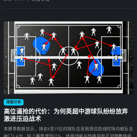
深度分析
战术板深度分析图表
高位逼抢的代价：为何英超中游球队纷纷放弃
激进压迫战术
本赛季数据显示，排名8至15位的球队在采用高位防线时场均被反击
破门1.4次，较上赛季增加37%。体能消耗与伤病风险正迫使教练组