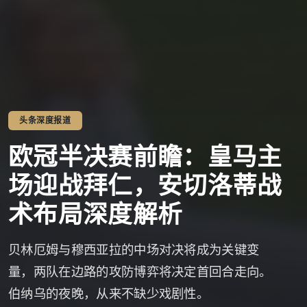
头条深度报道
欧冠半决赛前瞻：皇马主
场迎战拜仁，安切洛蒂战
术布局深度解析
贝林厄姆与穆西亚拉的中场对决将成为关键变
量，两队在边路的攻防博弈将决定首回合走向。
伯纳乌的夜晚，从来不缺少戏剧性。