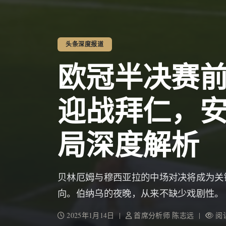
头条深度报道
欧冠半决赛
迎战拜仁，
局深度解析
贝林厄姆与穆西亚拉的中场对决将成为关
向。伯纳乌的夜晚，从来不缺少戏剧性。
2025年1月14日 |
首席分析师 陈志远 |
阅读