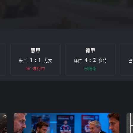
意甲
德甲
1 : 1
4 : 2
米兰
尤文
拜仁
多特
巴
56' 进行中
已结束