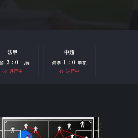
法甲
中超
欧冠
2 : 0
1 : 0
0 : 0
黎
马赛
海港
申花
曼城
68' 进行中
41' 进行中
半场休息