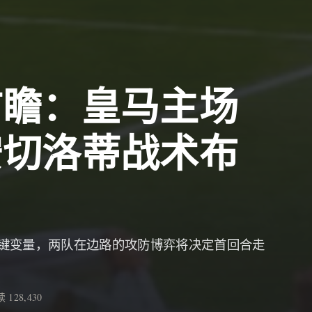
前瞻：皇马主场
安切洛蒂战术布
键变量，两队在边路的攻防博弈将决定首回合走
 128,430