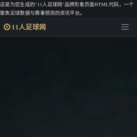
这是为您生成的“11人足球网”品牌形象页面HTML代码，一个
聚焦足球数据与赛事预测的资讯平台。
11人足球网