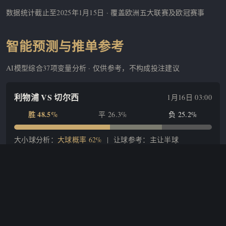
数据统计截止至2025年1月15日 · 覆盖欧洲五大联赛及欧冠赛事
智能预测与推单参考
AI模型综合37项变量分析 · 仅供参考，不构成投注建议
利物浦 VS 切尔西
1月16日 03:00
胜 48.5%
平 26.3%
负 25.2%
大小球分析：
大球概率 62%
| 让球参考：主让半球
马竞 VS 皇马
1月17日 04:00
负 37.7%
胜 31.8%
平 30.5%
大小球分析：
小球概率 55%
| 让球参考：平手盘