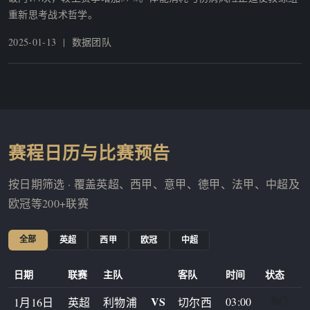
重新思考战术哲学。
2025-01-13 | 数据团队
赛程日历与比赛预告
按日期筛选 · 覆盖英超、西甲、意甲、德甲、法甲、中超及
欧冠等200+联赛
全部
英超
西甲
欧冠
中超
日期
联赛
主队
客队
时间
状态
VS
03:00
1月16日
英超
利物浦
切尔西
热门