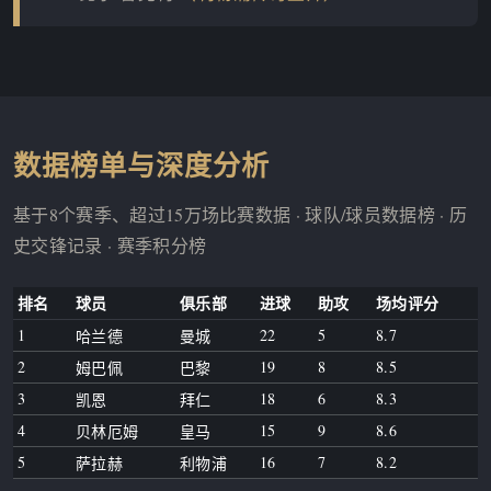
数据榜单与深度分析
基于8个赛季、超过15万场比赛数据 · 球队/球员数据榜 · 历
史交锋记录 · 赛季积分榜
排名
球员
俱乐部
进球
助攻
场均评分
1
22
5
8.7
哈兰德
曼城
2
19
8
8.5
姆巴佩
巴黎
3
18
6
8.3
凯恩
拜仁
4
15
9
8.6
贝林厄姆
皇马
5
16
7
8.2
萨拉赫
利物浦