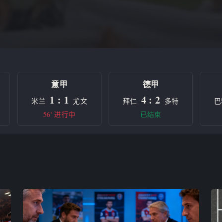
意甲
德甲
1 : 1
4 : 2
米兰
尤文
拜仁
多特
巴
56' 进行中
已结束