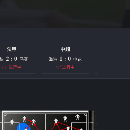
法甲
中超
欧冠
2 : 0
1 : 0
0 : 0
黎
马赛
海港
申花
曼城
68' 进行中
41' 进行中
半场休息