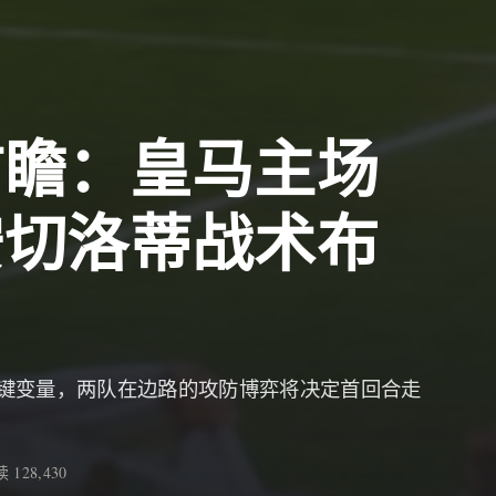
前瞻：皇马主场
安切洛蒂战术布
键变量，两队在边路的攻防博弈将决定首回合走
 128,430