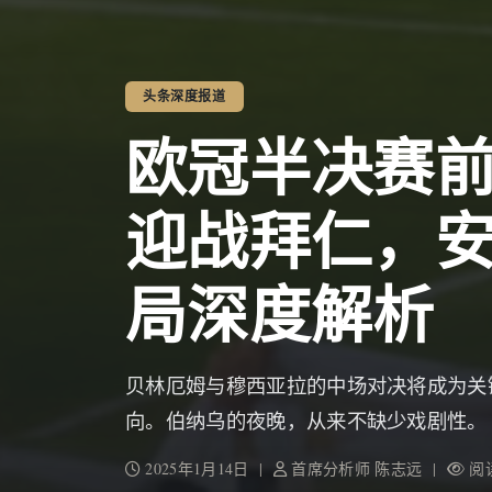
头条深度报道
欧冠半决赛
迎战拜仁，
局深度解析
贝林厄姆与穆西亚拉的中场对决将成为关
向。伯纳乌的夜晚，从来不缺少戏剧性。
2025年1月14日 |
首席分析师 陈志远 |
阅读