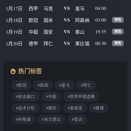
VS
04:00
1月17日
西甲
马竞
皇马
热门
VS
03:00
1月18日
欧冠
国米
阿森纳
预告
VS
19:35
1月19日
中超
国安
泰山
预告
VS
00:30
1月20日
德甲
拜仁
莱比锡
预告
热门标签
#欧冠
#英超
#皇马
#拜仁
#转会窗口
#中超
#世界杯预选赛
#战术分析
#绝杀
#金球奖
#曼城
#利物浦
#米兰德比
#青训