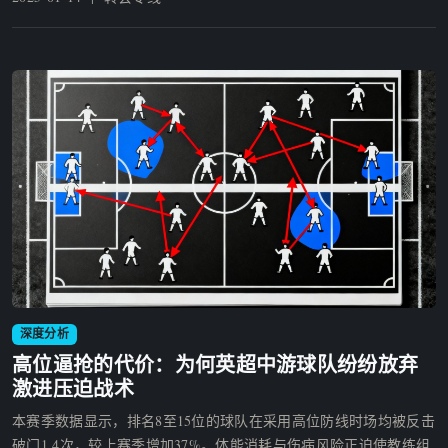
深度分析
战术板深度分析图表
高位逼抢的代价：为何英超中游球队纷纷放弃
激进压迫战术
本赛季数据显示，排名8至15位的球队在采用高位防线时场均被反击
破门1.4次，较上赛季增加37%。体能消耗与伤病风险正迫使教练组