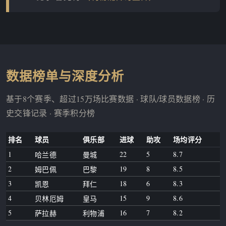
数据榜单与深度分析
基于8个赛季、超过15万场比赛数据 · 球队/球员数据榜 · 历
史交锋记录 · 赛季积分榜
排名
球员
俱乐部
进球
助攻
场均评分
1
22
5
8.7
哈兰德
曼城
2
19
8
8.5
姆巴佩
巴黎
3
18
6
8.3
凯恩
拜仁
4
15
9
8.6
贝林厄姆
皇马
5
16
7
8.2
萨拉赫
利物浦