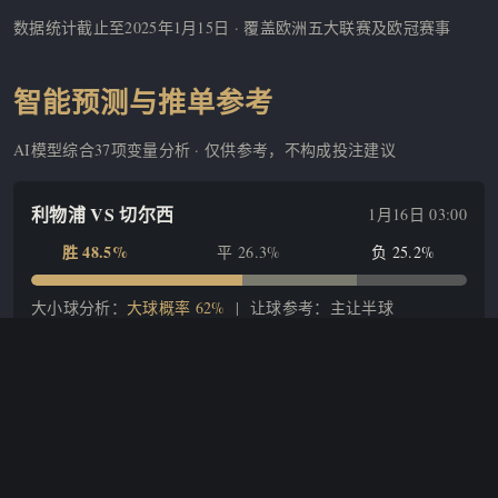
数据统计截止至2025年1月15日 · 覆盖欧洲五大联赛及欧冠赛事
智能预测与推单参考
AI模型综合37项变量分析 · 仅供参考，不构成投注建议
利物浦 VS 切尔西
1月16日 03:00
胜 48.5%
平 26.3%
负 25.2%
大小球分析：
大球概率 62%
| 让球参考：主让半球
马竞 VS 皇马
1月17日 04:00
负 37.7%
胜 31.8%
平 30.5%
大小球分析：
小球概率 55%
| 让球参考：平手盘