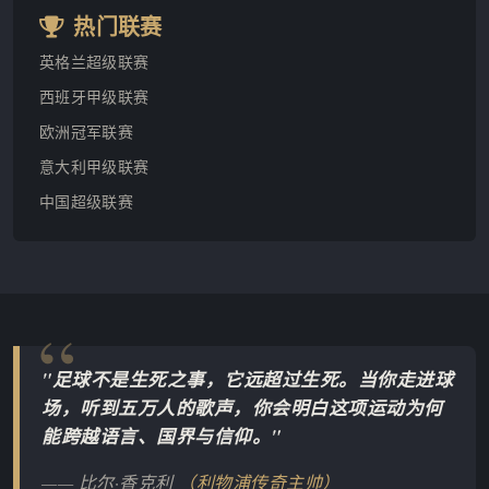
热门联赛
英格兰超级联赛
西班牙甲级联赛
欧洲冠军联赛
意大利甲级联赛
中国超级联赛
"足球不是生死之事，它远超过生死。当你走进球
场，听到五万人的歌声，你会明白这项运动为何
能跨越语言、国界与信仰。"
—— 比尔·香克利
（利物浦传奇主帅）