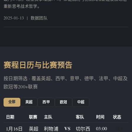
重新思考战术哲学。
2025-01-13 | 数据团队
赛程日历与比赛预告
按日期筛选 · 覆盖英超、西甲、意甲、德甲、法甲、中超及
欧冠等200+联赛
全部
英超
西甲
欧冠
中超
日期
联赛
主队
客队
时间
状态
VS
03:00
1月16日
英超
利物浦
切尔西
热门