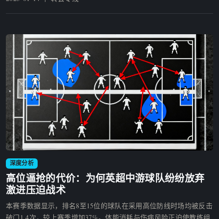
深度分析
战术板深度分析图表
高位逼抢的代价：为何英超中游球队纷纷放弃
激进压迫战术
本赛季数据显示，排名8至15位的球队在采用高位防线时场均被反击
破门1.4次，较上赛季增加37%。体能消耗与伤病风险正迫使教练组