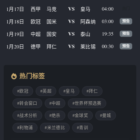
VS
04:00
1月17日
西甲
马竞
皇马
热门
VS
03:00
1月18日
欧冠
国米
阿森纳
预告
VS
19:35
1月19日
中超
国安
泰山
预告
VS
00:30
1月20日
德甲
拜仁
莱比锡
预告
热门标签
#欧冠
#英超
#皇马
#拜仁
#转会窗口
#中超
#世界杯预选赛
#战术分析
#绝杀
#金球奖
#曼城
#利物浦
#米兰德比
#青训