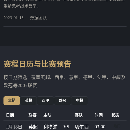
重新思考战术哲学。
2025-01-13 | 数据团队
赛程日历与比赛预告
按日期筛选 · 覆盖英超、西甲、意甲、德甲、法甲、中超及
欧冠等200+联赛
全部
英超
西甲
欧冠
中超
日期
联赛
主队
客队
时间
状态
VS
03:00
1月16日
英超
利物浦
切尔西
热门