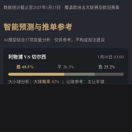
数据统计截止至2025年1月15日 · 覆盖欧洲五大联赛及欧冠赛事
智能预测与推单参考
AI模型综合37项变量分析 · 仅供参考，不构成投注建议
利物浦 VS 切尔西
1月16日 03:00
胜 48.5%
平 26.3%
负 25.2%
大小球分析：
大球概率 62%
| 让球参考：主让半球
马竞 VS 皇马
1月17日 04:00
负 37.7%
胜 31.8%
平 30.5%
大小球分析：
小球概率 55%
| 让球参考：平手盘