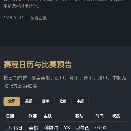
重新思考战术哲学。
2025-01-13 | 数据团队
赛程日历与比赛预告
按日期筛选 · 覆盖英超、西甲、意甲、德甲、法甲、中超及
欧冠等200+联赛
全部
英超
西甲
欧冠
中超
日期
联赛
主队
客队
时间
状态
VS
03:00
1月16日
英超
利物浦
切尔西
热门