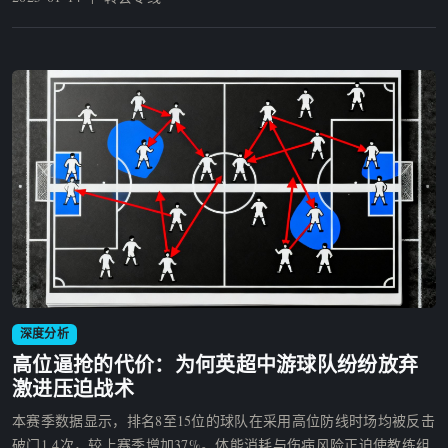
深度分析
战术板深度分析图表
高位逼抢的代价：为何英超中游球队纷纷放弃
激进压迫战术
本赛季数据显示，排名8至15位的球队在采用高位防线时场均被反击
破门1.4次，较上赛季增加37%。体能消耗与伤病风险正迫使教练组