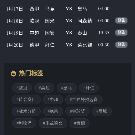
VS
04:00
1月17日
西甲
马竞
皇马
热门
VS
03:00
1月18日
欧冠
国米
阿森纳
预告
VS
19:35
1月19日
中超
国安
泰山
预告
VS
00:30
1月20日
德甲
拜仁
莱比锡
预告
热门标签
#欧冠
#英超
#皇马
#拜仁
#转会窗口
#中超
#世界杯预选赛
#战术分析
#绝杀
#金球奖
#曼城
#利物浦
#米兰德比
#青训