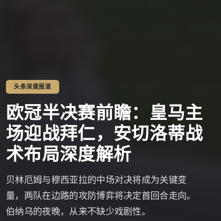
头条深度报道
欧冠半决赛前瞻：皇马主
场迎战拜仁，安切洛蒂战
术布局深度解析
贝林厄姆与穆西亚拉的中场对决将成为关键变
量，两队在边路的攻防博弈将决定首回合走向。
伯纳乌的夜晚，从来不缺少戏剧性。