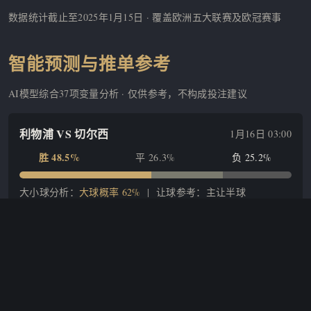
数据统计截止至2025年1月15日 · 覆盖欧洲五大联赛及欧冠赛事
智能预测与推单参考
AI模型综合37项变量分析 · 仅供参考，不构成投注建议
利物浦 VS 切尔西
1月16日 03:00
胜 48.5%
平 26.3%
负 25.2%
大小球分析：
大球概率 62%
| 让球参考：主让半球
马竞 VS 皇马
1月17日 04:00
负 37.7%
胜 31.8%
平 30.5%
大小球分析：
小球概率 55%
| 让球参考：平手盘