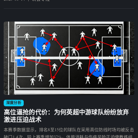
深度分析
战术板深度分析图表
高位逼抢的代价：为何英超中游球队纷纷放弃
激进压迫战术
本赛季数据显示，排名8至15位的球队在采用高位防线时场均被反击
破门1.4次，较上赛季增加37%。体能消耗与伤病风险正迫使教练组