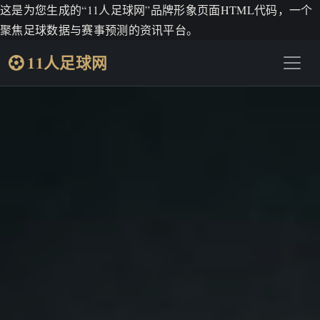
这是为您生成的“11人足球网”品牌形象页面HTML代码，一个
聚焦足球数据与赛事预测的资讯平台。
11人足球网