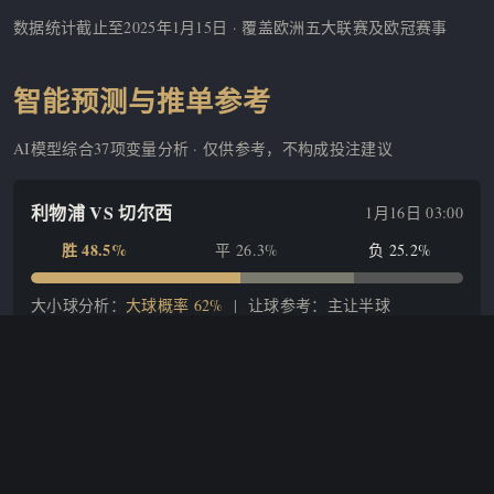
数据统计截止至2025年1月15日 · 覆盖欧洲五大联赛及欧冠赛事
智能预测与推单参考
AI模型综合37项变量分析 · 仅供参考，不构成投注建议
利物浦 VS 切尔西
1月16日 03:00
胜 48.5%
平 26.3%
负 25.2%
大小球分析：
大球概率 62%
| 让球参考：主让半球
马竞 VS 皇马
1月17日 04:00
负 37.7%
胜 31.8%
平 30.5%
大小球分析：
小球概率 55%
| 让球参考：平手盘