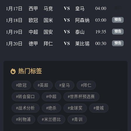
VS
04:00
1月17日
西甲
马竞
皇马
热门
VS
03:00
1月18日
欧冠
国米
阿森纳
预告
VS
19:35
1月19日
中超
国安
泰山
预告
VS
00:30
1月20日
德甲
拜仁
莱比锡
预告
热门标签
#欧冠
#英超
#皇马
#拜仁
#转会窗口
#中超
#世界杯预选赛
#战术分析
#绝杀
#金球奖
#曼城
#利物浦
#米兰德比
#青训