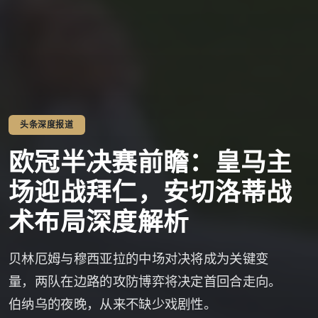
头条深度报道
欧冠半决赛前瞻：皇马主
场迎战拜仁，安切洛蒂战
术布局深度解析
贝林厄姆与穆西亚拉的中场对决将成为关键变
量，两队在边路的攻防博弈将决定首回合走向。
伯纳乌的夜晚，从来不缺少戏剧性。