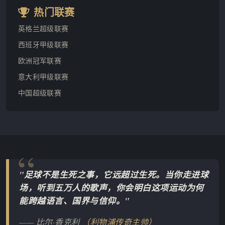
热门联赛
英格兰超级联赛
西班牙甲级联赛
欧洲冠军联赛
意大利甲级联赛
中国超级联赛
"足球不是生死之事，它远超过生死。当你走进球
场，听到五万人的歌声，你会明白这项运动为何
能跨越语言、国界与信仰。"
—— 比尔·香克利
（利物浦传奇主帅）