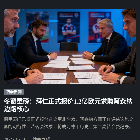
转会新闻
冬季转会窗口重磅交易谈判
冬窗重磅：拜仁正式报价1.2亿欧元求购阿森纳
边路核心
德甲豪门已将正式报价递交至北伦敦，阿森纳方面正在评估这笔交
易的可行性。若转会达成，将成为德甲历史上第二高转会费纪录。
2025-01-14 | 转会专线