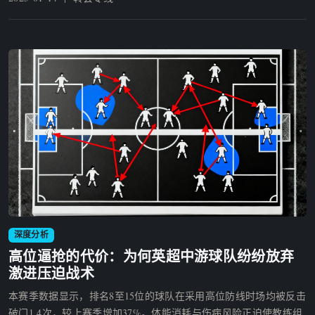
深度分析
战术板深度分析图表
高位逼抢的代价：为何英超中游球队纷纷放弃
激进压迫战术
本赛季数据显示，排名8至15位的球队在采用高位防线时场均被反击
破门1.4次，较上赛季增加37%。体能消耗与伤病风险正迫使教练组