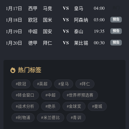
VS
04:00
1月17日
西甲
马竞
皇马
热门
VS
03:00
1月18日
欧冠
国米
阿森纳
预告
VS
19:35
1月19日
中超
国安
泰山
预告
VS
00:30
1月20日
德甲
拜仁
莱比锡
预告
热门标签
#欧冠
#英超
#皇马
#拜仁
#转会窗口
#中超
#世界杯预选赛
#战术分析
#绝杀
#金球奖
#曼城
#利物浦
#米兰德比
#青训