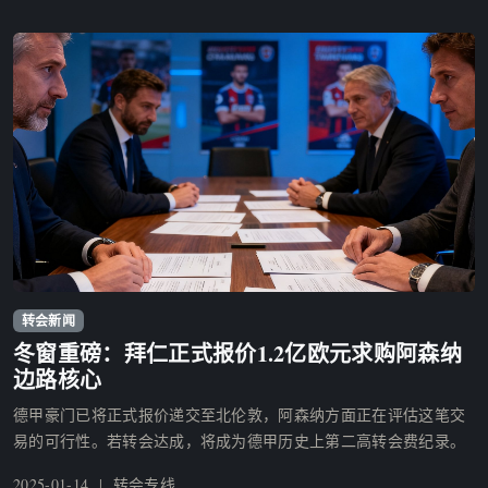
转会新闻
冬季转会窗口重磅交易谈判
冬窗重磅：拜仁正式报价1.2亿欧元求购阿森纳
边路核心
德甲豪门已将正式报价递交至北伦敦，阿森纳方面正在评估这笔交
易的可行性。若转会达成，将成为德甲历史上第二高转会费纪录。
2025-01-14 | 转会专线