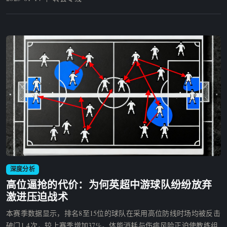
深度分析
战术板深度分析图表
高位逼抢的代价：为何英超中游球队纷纷放弃
激进压迫战术
本赛季数据显示，排名8至15位的球队在采用高位防线时场均被反击
破门1.4次，较上赛季增加37%。体能消耗与伤病风险正迫使教练组