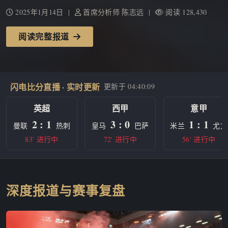
2025年1月14日 |
首席分析师 陈志远 |
阅读 128,430
阅读完整报道
闪电比分直播 · 实时更新
更新于
04:40:09
英超
西甲
意甲
2 : 1
3 : 0
1 : 1
曼联
热刺
皇马
巴萨
米兰
尤文
83' 进行中
72' 进行中
56' 进行中
深度报道与赛事复盘