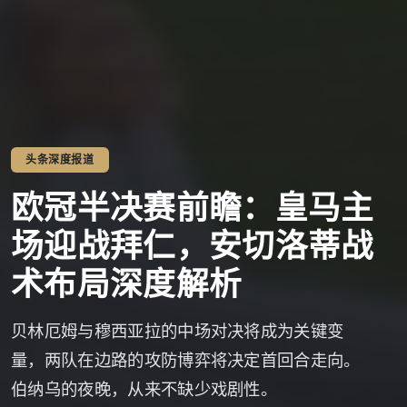
头条深度报道
欧冠半决赛前瞻：皇马主
场迎战拜仁，安切洛蒂战
术布局深度解析
贝林厄姆与穆西亚拉的中场对决将成为关键变
量，两队在边路的攻防博弈将决定首回合走向。
伯纳乌的夜晚，从来不缺少戏剧性。