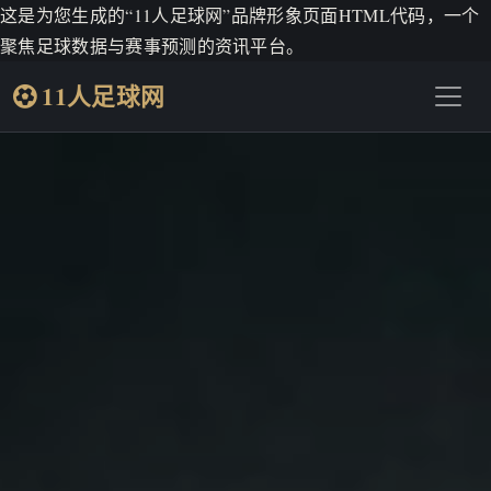
这是为您生成的“11人足球网”品牌形象页面HTML代码，一个
聚焦足球数据与赛事预测的资讯平台。
11人足球网