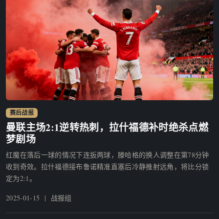
赛后战报
曼联逆转热刺赛后庆祝场景
曼联主场2:1逆转热刺，拉什福德补时绝杀点燃
梦剧场
红魔在落后一球的情况下连扳两球，滕哈格的换人调整在第78分钟
收到奇效。拉什福德接布鲁诺精准直塞后冷静推射远角，将比分锁
定为2:1。
2025-01-15 | 战报组