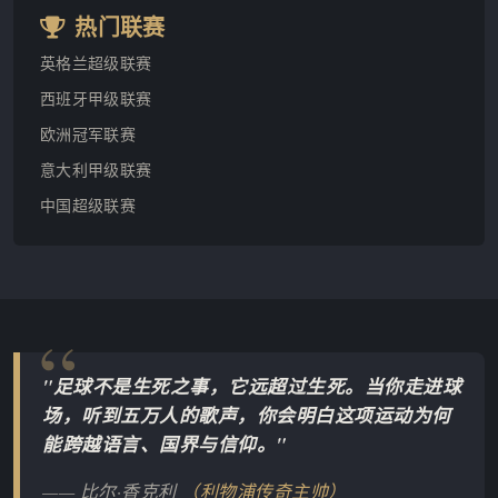
热门联赛
英格兰超级联赛
西班牙甲级联赛
欧洲冠军联赛
意大利甲级联赛
中国超级联赛
"足球不是生死之事，它远超过生死。当你走进球
场，听到五万人的歌声，你会明白这项运动为何
能跨越语言、国界与信仰。"
—— 比尔·香克利
（利物浦传奇主帅）