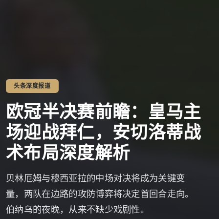
头条深度报道
欧冠半决赛前瞻：皇马主
场迎战拜仁，安切洛蒂战
术布局深度解析
贝林厄姆与穆西亚拉的中场对决将成为关键变
量，两队在边路的攻防博弈将决定首回合走向。
伯纳乌的夜晚，从来不缺少戏剧性。