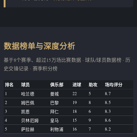
数据榜单与深度分析
基于8个赛季、超过15万场比赛数据 · 球队/球员数据榜 · 历
史交锋记录 · 赛季积分榜
排名
球员
俱乐部
进球
助攻
场均评分
1
22
5
8.7
哈兰德
曼城
2
19
8
8.5
姆巴佩
巴黎
3
18
6
8.3
凯恩
拜仁
4
15
9
8.6
贝林厄姆
皇马
5
16
7
8.2
萨拉赫
利物浦