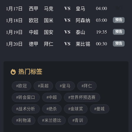
VS
04:00
1月17日
西甲
马竞
皇马
热门
VS
03:00
1月18日
欧冠
国米
阿森纳
预告
VS
19:35
1月19日
中超
国安
泰山
预告
VS
00:30
1月20日
德甲
拜仁
莱比锡
预告
热门标签
#欧冠
#英超
#皇马
#拜仁
#转会窗口
#中超
#世界杯预选赛
#战术分析
#绝杀
#金球奖
#曼城
#利物浦
#米兰德比
#青训