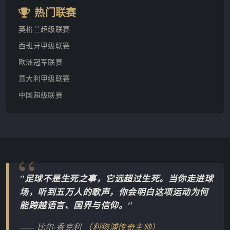
热门联赛
英格兰超级联赛
西班牙甲级联赛
欧洲冠军联赛
意大利甲级联赛
中国超级联赛
"足球不是生死之事，它远超过生死。当你走进球
场，听到五万人的歌声，你会明白这项运动为何
能跨越语言、国界与信仰。"
—— 比尔·香克利
（利物浦传奇主帅）