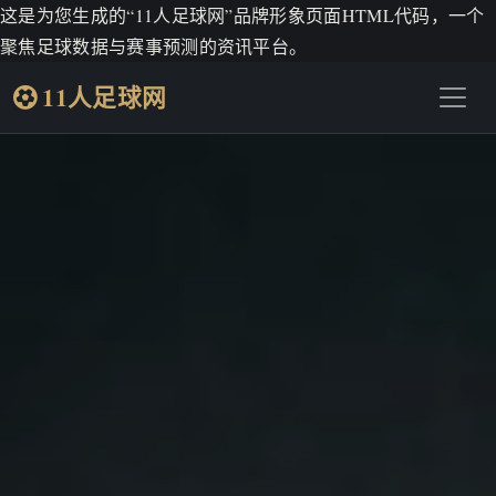
这是为您生成的“11人足球网”品牌形象页面HTML代码，一个
聚焦足球数据与赛事预测的资讯平台。
11人足球网