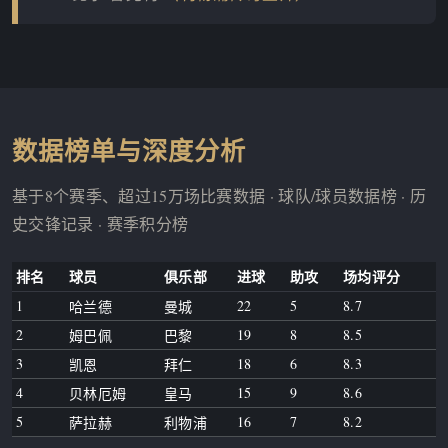
数据榜单与深度分析
基于8个赛季、超过15万场比赛数据 · 球队/球员数据榜 · 历
史交锋记录 · 赛季积分榜
排名
球员
俱乐部
进球
助攻
场均评分
1
22
5
8.7
哈兰德
曼城
2
19
8
8.5
姆巴佩
巴黎
3
18
6
8.3
凯恩
拜仁
4
15
9
8.6
贝林厄姆
皇马
5
16
7
8.2
萨拉赫
利物浦