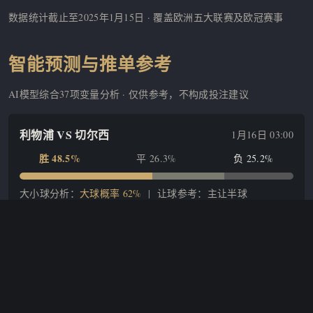
数据统计截止至2025年1月15日 · 覆盖欧洲五大联赛及欧冠赛事
智能预测与推单参考
AI模型综合37项变量分析 · 仅供参考，不构成投注建议
利物浦 VS 切尔西
1月16日 03:00
胜 48.5%
平 26.3%
负 25.2%
大小球分析：
大球概率 62%
| 让球参考：主让半球
马竞 VS 皇马
1月17日 04:00
负 37.7%
胜 31.8%
平 30.5%
大小球分析：
小球概率 55%
| 让球参考：平手盘