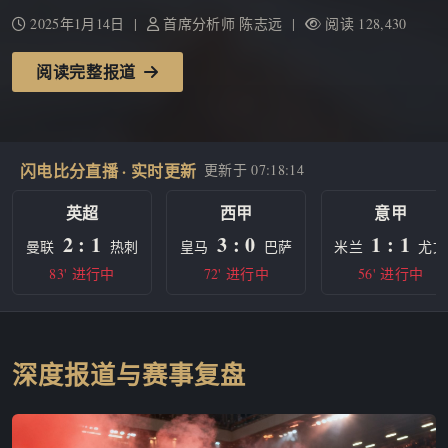
2025年1月14日 |
首席分析师 陈志远 |
阅读 128,430
阅读完整报道
闪电比分直播 · 实时更新
更新于
07:18:14
英超
西甲
意甲
2 : 1
3 : 0
1 : 1
曼联
热刺
皇马
巴萨
米兰
尤文
83' 进行中
72' 进行中
56' 进行中
深度报道与赛事复盘