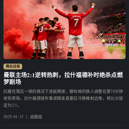
赛后战报
曼联逆转热刺赛后庆祝场景
曼联主场2:1逆转热刺，拉什福德补时绝杀点燃
梦剧场
红魔在落后一球的情况下连扳两球，滕哈格的换人调整在第78分钟
收到奇效。拉什福德接布鲁诺精准直塞后冷静推射远角，将比分锁
定为2:1。
2025-01-15 | 战报组